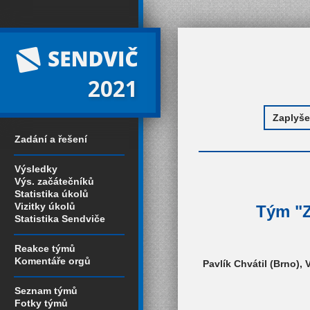
2021
Zadání a řešení
Výsledky
Výs. začátečníků
Statistika úkolů
Vizitky úkolů
Tým "Z
Statistika Sendviče
Reakce týmů
Komentáře orgů
Pavlík Chvátil (Brno), 
Seznam týmů
Fotky týmů