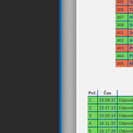
305
V
306
T
307
R
308
S
401
J
402
A
403
P
404
P
405
M
Poř.
Čas
1.
15:09:37
Odpověď
2.
15:47:13
Odpověď
3.
15:50:14
Odpověď
4.
16:11:33
Odpověď
5.
16:17:26
Odpověď