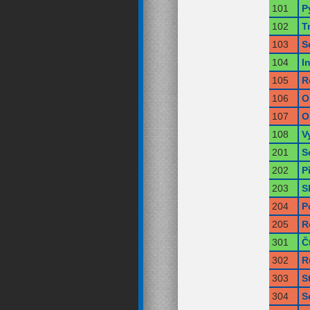
101
P
102
T
103
S
104
I
105
R
106
O
107
O
108
V
201
S
202
P
203
S
204
P
205
R
301
Č
302
R
303
S
304
S