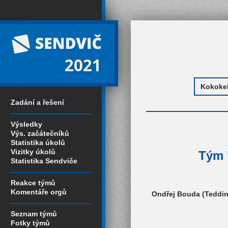
2021
Zadání a řešení
Výsledky
Výs. začátečníků
Statistika úkolů
Vizitky úkolů
Tým "
Statistika Sendviče
Reakce týmů
Komentáře orgů
Ondřej Bouda (Tedding
Seznam týmů
Fotky týmů