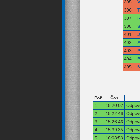
305
V
306
T
307
R
308
S
401
402
A
403
P
404
P
405
M
Poř.
Čas
1.
15:20:02
Odpově
2.
15:22:48
Odpově
3.
15:26:46
Odpově
4.
15:39:35
Odpově
5.
16:03:53
Odpově