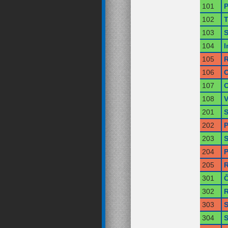
101
P
102
T
103
S
104
I
105
R
106
O
107
O
108
V
201
S
202
P
203
S
204
P
205
R
301
Č
302
R
303
S
304
S