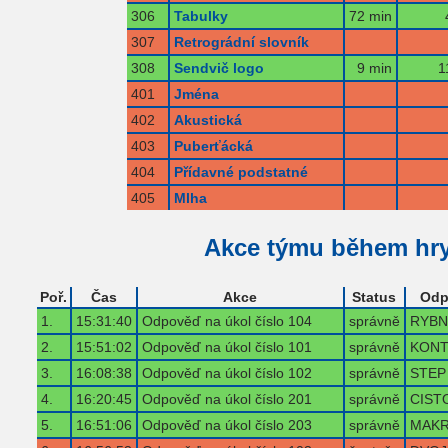
306
Tabulky
72 min
307
Retrográdní slovník
308
Sendvič logo
9 min
1
401
Jména
402
Akustická
403
Puberťácká
404
Přídavné podstatné
405
Mlha
Akce týmu během hr
Poř.
Čas
Akce
Status
Odp
1.
15:31:40
Odpověď na úkol číslo 104
správně
RYBN
2.
15:51:02
Odpověď na úkol číslo 101
správně
KONT
3.
16:08:38
Odpověď na úkol číslo 102
správně
STEP
4.
16:20:45
Odpověď na úkol číslo 201
správně
CIST
5.
16:51:06
Odpověď na úkol číslo 203
správně
MAKR