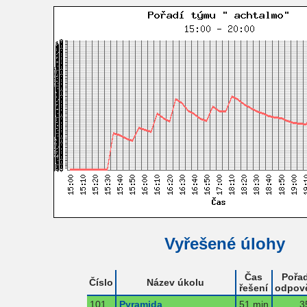
Vyřešené úlohy
Čas
Pořad
Číslo
Název úkolu
řešení
odpov
101
Pyramida
51 min
3