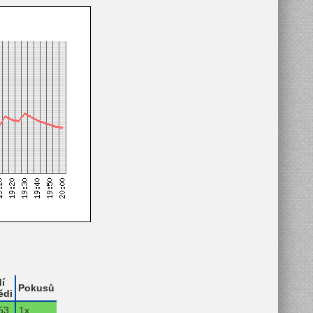
í
Pokusů
ědi
53.
1x