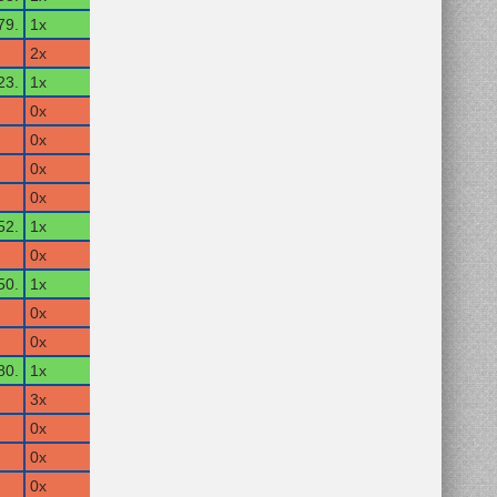
79.
1x
2x
23.
1x
0x
0x
0x
0x
52.
1x
0x
50.
1x
0x
0x
80.
1x
3x
0x
0x
0x