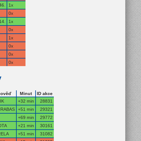
46.
1x
0x
14.
1x
0x
1x
0x
0x
0x
y
ověď
Minut
ID akce
IK
+32 min
28831
RABAS
+51 min
29321
+69 min
29772
OTA
+21 min
30161
ELA
+51 min
31082