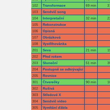
102
Transformace
69 min
3
103
Sendvič song
104
Interpretační
32 min
2
105
Rekonstrukce
106
Opisná
107
Obrázková
108
Vystřihovánka
201
Seva
21 min
1
202
Před rokem
203
Sluneční
51 min
3
204
Postupně se odkrývající
205
Rovnice
301
Čtverečky
90 min
1
302
Rušivá
303
Středové X
304
Sendvič video
305
Vymítání ďábla