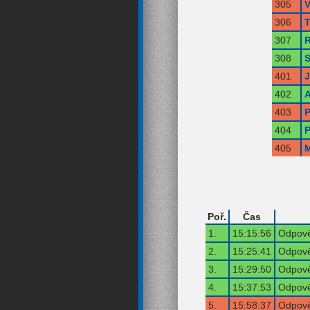
305
V
306
T
307
R
308
S
401
402
A
403
P
404
P
405
M
Poř.
Čas
1.
15:15:56
Odpově
2.
15:25:41
Odpově
3.
15:29:50
Odpově
4.
15:37:53
Odpově
5.
15:58:37
Odpově