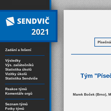
2021
Zadání a řešení
Výsledky
Výs. začátečníků
Statistika úkolů
Vizitky úkolů
Tým "Píseč
Statistika Sendviče
Reakce týmů
Komentáře orgů
Marek Boček (Brno), M
Seznam týmů
Fotky týmů