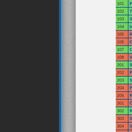
101
P
102
T
103
S
104
I
105
R
106
O
107
O
108
V
201
S
202
P
203
S
204
P
205
R
301
Č
302
R
303
S
304
S