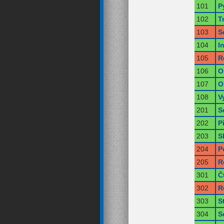
101
P
102
T
103
S
104
I
105
R
106
O
107
O
108
V
201
S
202
P
203
S
204
P
205
R
301
Č
302
R
303
S
304
S