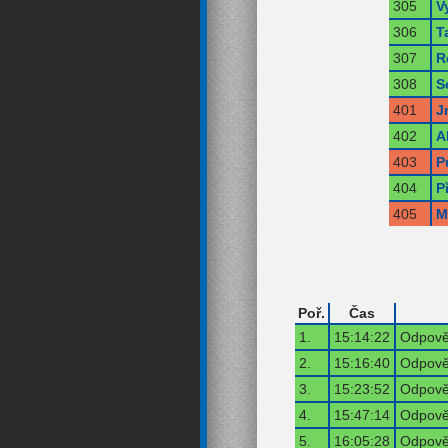
305
V
306
T
307
R
308
S
401
J
402
A
403
P
404
P
405
M
Poř.
Čas
1.
15:14:22
Odpověď
2.
15:16:40
Odpověď
3.
15:23:52
Odpověď
4.
15:47:14
Odpověď
5.
16:05:28
Odpověď