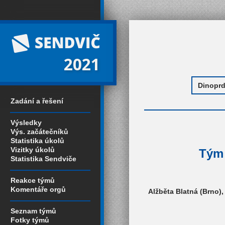
2021
Zadání a řešení
Výsledky
Výs. začátečníků
Statistika úkolů
Vizitky úkolů
Tým 
Statistika Sendviče
Reakce týmů
Komentáře orgů
Alžběta Blatná (Brno),
Seznam týmů
Fotky týmů