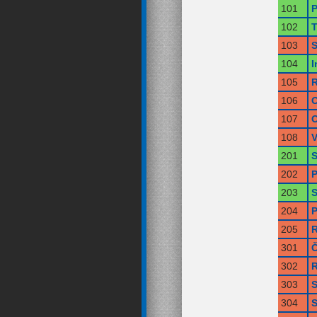
101
P
102
T
103
S
104
I
105
R
106
O
107
O
108
V
201
S
202
P
203
S
204
P
205
R
301
Č
302
R
303
S
304
S