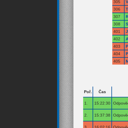
305
V
306
T
307
R
308
S
401
402
A
403
P
404
P
405
M
Poř.
Čas
1.
15:22:30
Odpověď
2.
15:37:38
Odpověď
3.
16:02:16
Odpověď