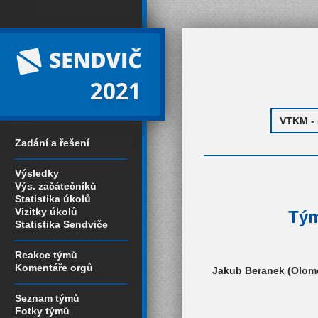
2021
Zadání a řešení
Výsledky
Výs. začátečníků
Statistika úkolů
Vizitky úkolů
Tým
Statistika Sendviče
Reakce týmů
Komentáře orgů
Jakub Beranek (Olomo
Seznam týmů
Fotky týmů