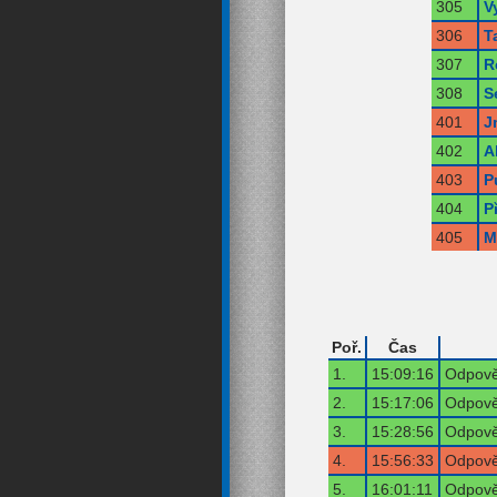
305
V
306
T
307
R
308
S
401
J
402
A
403
P
404
P
405
M
Poř.
Čas
1.
15:09:16
Odpově
2.
15:17:06
Odpově
3.
15:28:56
Odpově
4.
15:56:33
Odpově
5.
16:01:11
Odpově