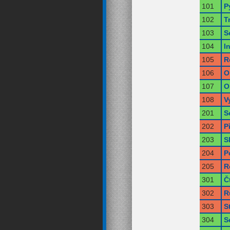
101
P
102
T
103
S
104
I
105
R
106
O
107
O
108
V
201
S
202
P
203
S
204
P
205
R
301
Č
302
R
303
S
304
S