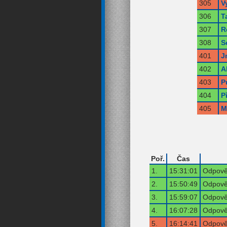
305
V
306
T
307
R
308
S
401
J
402
A
403
P
404
P
405
M
Poř.
Čas
1.
15:31:01
Odpověď
2.
15:50:49
Odpověď
3.
15:59:07
Odpověď
4.
16:07:28
Odpověď
5.
16:14:41
Odpověď