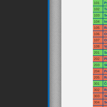
101
P
102
T
103
S
104
I
105
R
106
O
107
O
108
V
201
S
202
P
203
S
204
P
205
R
301
Č
302
R
303
S
304
S