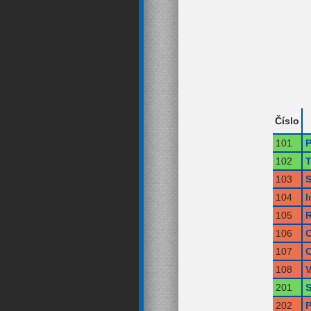
Číslo
101
P
102
T
103
S
104
I
105
R
106
O
107
O
108
V
201
S
202
P