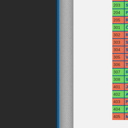
203
S
204
P
205
R
301
Č
302
R
303
S
304
S
305
V
306
T
307
R
308
S
401
402
A
403
P
404
P
405
M