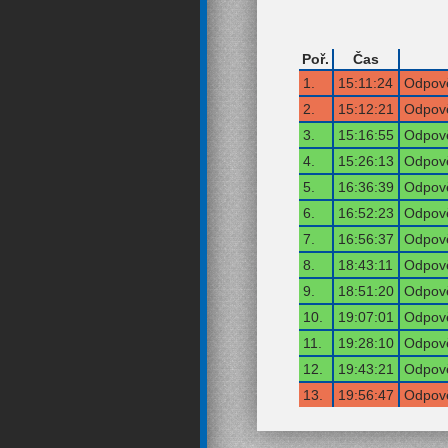
Poř.
Čas
1.
15:11:24
Odpově
2.
15:12:21
Odpově
3.
15:16:55
Odpově
4.
15:26:13
Odpově
5.
16:36:39
Odpově
6.
16:52:23
Odpově
7.
16:56:37
Odpově
8.
18:43:11
Odpově
9.
18:51:20
Odpově
10.
19:07:01
Odpově
11.
19:28:10
Odpově
12.
19:43:21
Odpově
13.
19:56:47
Odpově