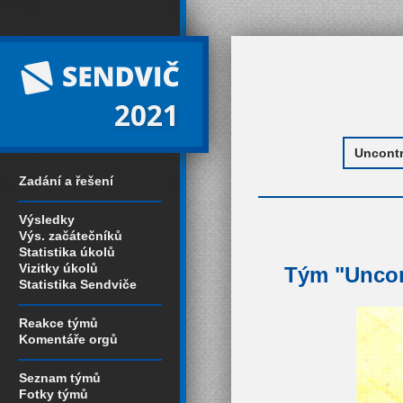
2021
Zadání a řešení
Výsledky
Výs. začátečníků
Statistika úkolů
Vizitky úkolů
Tým "Uncont
Statistika Sendviče
Reakce týmů
Komentáře orgů
Seznam týmů
Fotky týmů