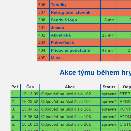
306
Tabulky
307
Retrográdní slovník
308
Sendvič logo
8 min
401
Jména
402
Akustická
16 min
403
Puberťácká
404
Přídavné podstatné
47 min
2
405
Mlha
Akce týmu během hr
Poř.
Čas
Akce
Status
Odp
1.
15:13:09
Odpověď na úkol číslo 102
správně
STEP
2.
15:23:52
Odpověď na úkol číslo 104
správně
RYBN
3.
15:34:51
Odpověď na úkol číslo 101
správně
KONT
4.
15:36:34
Odpověď na úkol číslo 103
správně
ATO
5.
16:18:13
Odpověď na úkol číslo 201
správně
CIST