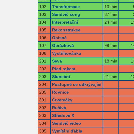
102
Transformace
13 min
103
Sendvič song
37 min
104
Interpretační
24 min
1
105
Rekonstrukce
106
Opisná
107
Obrázková
99 min
1
108
Vystřihovánka
201
Seva
18 min
1
202
Před rokem
203
Sluneční
21 min
1
204
Postupně se odkrývající
205
Rovnice
301
Čtverečky
302
Rušivá
303
Středové X
304
Sendvič video
305
Vymítání ďábla