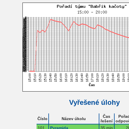
Vyřešené úlohy
Čas
Pořad
Číslo
Název úkolu
řešení
odpov
101
Pyramida
35 min
2