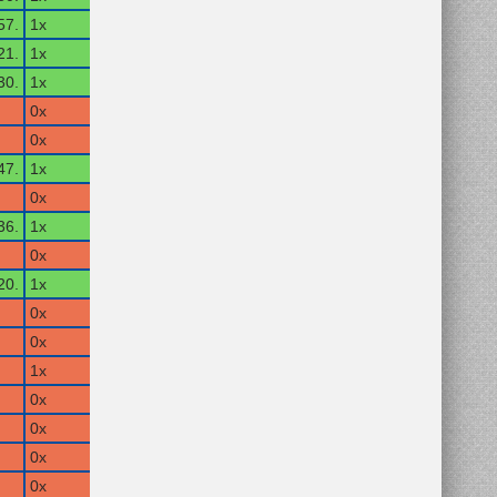
57.
1x
21.
1x
30.
1x
0x
0x
47.
1x
0x
36.
1x
0x
20.
1x
0x
0x
1x
0x
0x
0x
0x