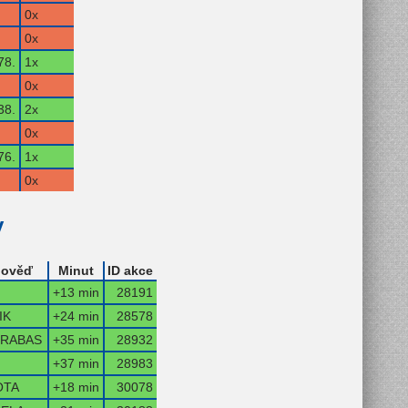
0x
0x
78.
1x
0x
38.
2x
0x
76.
1x
0x
y
ověď
Minut
ID akce
+13 min
28191
IK
+24 min
28578
RABAS
+35 min
28932
M
+37 min
28983
OTA
+18 min
30078