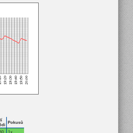
í
Pokusů
ědi
80.
1x