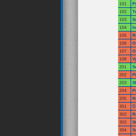
101
P
102
T
103
S
104
I
105
R
106
O
107
O
108
V
201
S
202
P
203
S
204
P
205
R
301
Č
302
R
303
S
304
S