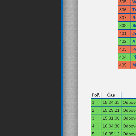
305
V
306
T
307
R
308
S
401
J
402
A
403
P
404
P
405
M
Poř.
Čas
1.
15:24:33
Odpově
2.
15:29:21
Odpově
3.
15:31:06
Odpově
4.
16:04:36
Odpově
5.
16:35:12
Odpově