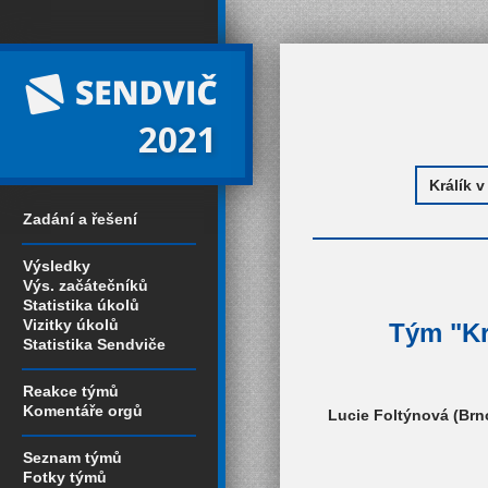
2021
Zadání a řešení
Výsledky
Výs. začátečníků
Statistika úkolů
Vizitky úkolů
Tým "Krá
Statistika Sendviče
Reakce týmů
Komentáře orgů
Lucie Foltýnová (Brno
Seznam týmů
Fotky týmů