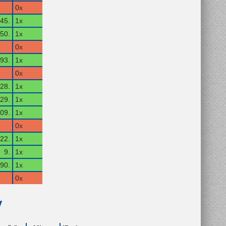
0x
45.
1x
50.
1x
0x
93.
1x
0x
28.
1x
29.
1x
09.
1x
0x
22.
1x
9.
1x
90.
1x
0x
y