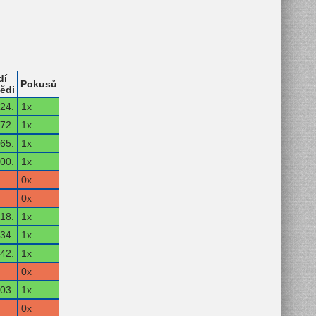
dí
Pokusů
ědi
24.
1x
72.
1x
65.
1x
00.
1x
0x
0x
18.
1x
34.
1x
42.
1x
0x
03.
1x
0x