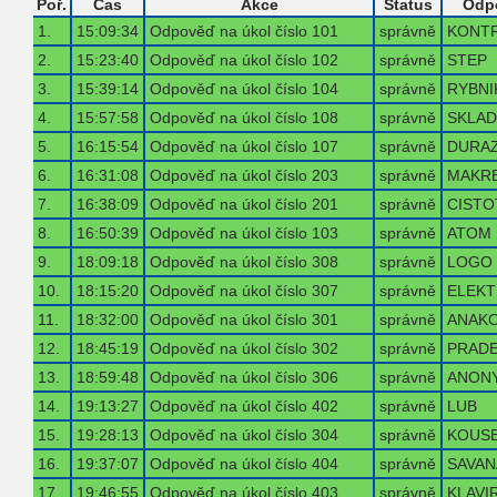
Poř.
Čas
Akce
Status
Odp
1.
15:09:34
Odpověď na úkol číslo 101
správně
KONT
2.
15:23:40
Odpověď na úkol číslo 102
správně
STEP
3.
15:39:14
Odpověď na úkol číslo 104
správně
RYBNI
4.
15:57:58
Odpověď na úkol číslo 108
správně
SKLA
5.
16:15:54
Odpověď na úkol číslo 107
správně
DURA
6.
16:31:08
Odpověď na úkol číslo 203
správně
MAKR
7.
16:38:09
Odpověď na úkol číslo 201
správně
CISTO
8.
16:50:39
Odpověď na úkol číslo 103
správně
ATOM
9.
18:09:18
Odpověď na úkol číslo 308
správně
LOGO
10.
18:15:20
Odpověď na úkol číslo 307
správně
ELEK
11.
18:32:00
Odpověď na úkol číslo 301
správně
ANAK
12.
18:45:19
Odpověď na úkol číslo 302
správně
PRAD
13.
18:59:48
Odpověď na úkol číslo 306
správně
ANON
14.
19:13:27
Odpověď na úkol číslo 402
správně
LUB
15.
19:28:13
Odpověď na úkol číslo 304
správně
KOUS
16.
19:37:07
Odpověď na úkol číslo 404
správně
SAVAN
17.
19:46:55
Odpověď na úkol číslo 403
správně
KLAVI