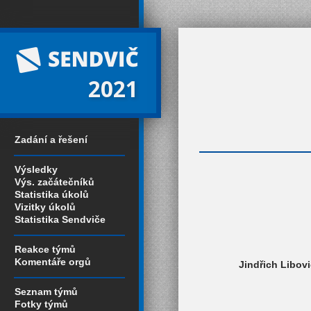
2021
Zadání a řešení
Výsledky
Výs. začátečníků
Statistika úkolů
Vizitky úkolů
Statistika Sendviče
Reakce týmů
Komentáře orgů
Jindřich Libov
Seznam týmů
Fotky týmů