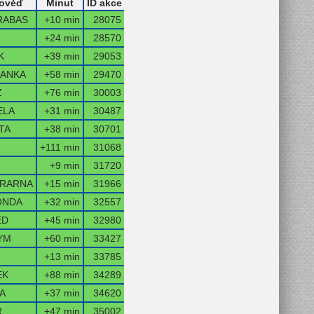
ověď
Minut
ID akce
RABAS
+10 min
28075
+24 min
28570
K
+39 min
29053
DANKA
+58 min
29470
Z
+76 min
30003
ELA
+31 min
30487
TA
+38 min
30701
+111 min
31068
+9 min
31720
TRARNA
+15 min
31966
ONDA
+32 min
32557
ED
+45 min
32980
YM
+60 min
33427
+13 min
33785
EK
+88 min
34289
A
+37 min
34620
R
+47 min
35002