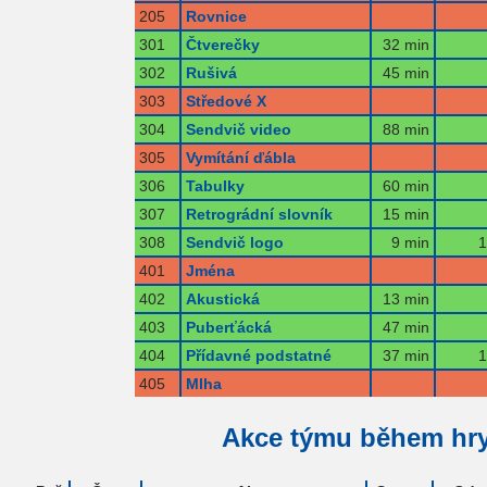
205
Rovnice
301
Čtverečky
32 min
302
Rušivá
45 min
303
Středové X
304
Sendvič video
88 min
305
Vymítání ďábla
306
Tabulky
60 min
307
Retrográdní slovník
15 min
308
Sendvič logo
9 min
1
401
Jména
402
Akustická
13 min
403
Puberťácká
47 min
404
Přídavné podstatné
37 min
1
405
Mlha
Akce týmu během hr