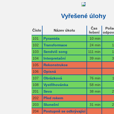
Vyřešené úlohy
Čas
Pořa
Číslo
Název úkolu
řešení
odpov
101
Pyramida
10 min
102
Transformace
24 min
1
103
Sendvič song
111 min
1
104
Interpretační
39 min
3
105
Rekonstrukce
106
Opisná
107
Obrázková
76 min
1
108
Vystřihovánka
58 min
201
Seva
38 min
2
202
Před rokem
203
Sluneční
31 min
2
204
Postupně se odkrývající