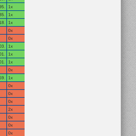
95.
1x
35.
1x
18.
1x
0x
0x
03.
1x
01.
1x
01.
1x
0x
69.
1x
0x
0x
0x
2x
0x
0x
0x