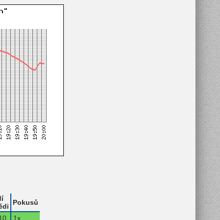
í
Pokusů
ědi
10.
1x