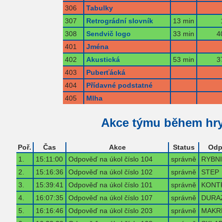
306
Tabulky
307
Retrográdní slovník
13 min
308
Sendvič logo
33 min
4
401
Jména
402
Akustická
53 min
3
403
Puberťácká
404
Přídavné podstatné
405
Mlha
Akce týmu během hr
Poř.
Čas
Akce
Status
Odp
1.
15:11:00
Odpověď na úkol číslo 104
správně
RYBN
2.
15:16:36
Odpověď na úkol číslo 102
správně
STEP
3.
15:39:41
Odpověď na úkol číslo 101
správně
KONT
4.
16:07:35
Odpověď na úkol číslo 107
správně
DURA
5.
16:16:46
Odpověď na úkol číslo 203
správně
MAKR