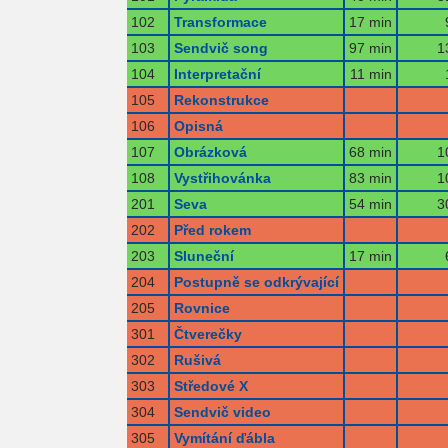
102
Transformace
17 min
103
Sendvič song
97 min
1
104
Interpretační
11 min
105
Rekonstrukce
106
Opisná
107
Obrázková
68 min
1
108
Vystřihovánka
83 min
1
201
Seva
54 min
3
202
Před rokem
203
Sluneční
17 min
204
Postupně se odkrývající
205
Rovnice
301
Čtverečky
302
Rušivá
303
Středové X
304
Sendvič video
305
Vymítání ďábla