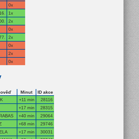
0x
16.
1x
00.
2x
0x
77.
2x
0x
2x
0x
y
ověď
Minut
ID akce
IK
+11 min
28116
+17 min
28315
RABAS
+40 min
29064
Z
+68 min
29746
ELA
+17 min
30031