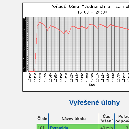
Vyřešené úlohy
Čas
Pořad
Číslo
Název úkolu
řešení
odpov
101
Pyramida
40 min
3