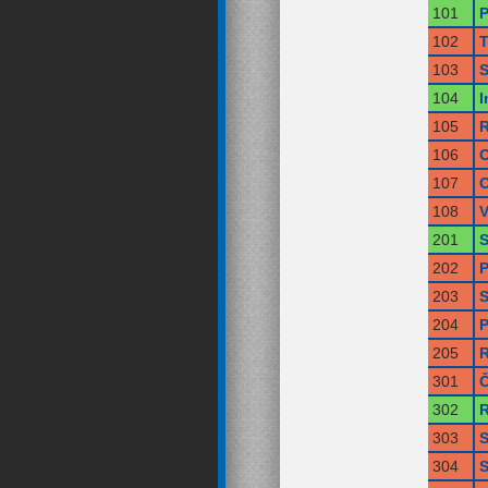
101
P
102
T
103
S
104
I
105
R
106
O
107
O
108
V
201
S
202
P
203
S
204
P
205
R
301
Č
302
R
303
S
304
S