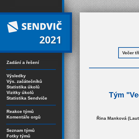
2021
Zadání a řešení
Výsledky
Výs. začátečníků
Statistika úkolů
Vizitky úkolů
Tým "Več
Statistika Sendviče
Reakce týmů
Komentáře orgů
Řina Manková (Laute
Seznam týmů
Fotky týmů