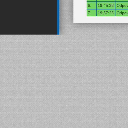
6.
19:45:38
Odpov
7.
19:57:25
Odpov