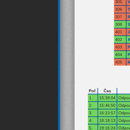
305
V
306
T
307
R
308
S
401
402
A
403
P
404
P
405
M
Poř.
Čas
1.
15:39:04
Odpov
2.
15:46:50
Odpov
3.
16:23:57
Odpov
4.
18:18:13
Odpov
5.
19:16:24
Odpov