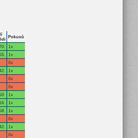
í
Pokusů
ědi
70.
1x
55.
1x
0x
42.
1x
0x
0x
50.
1x
16.
1x
68.
1x
0x
42.
1x
0x