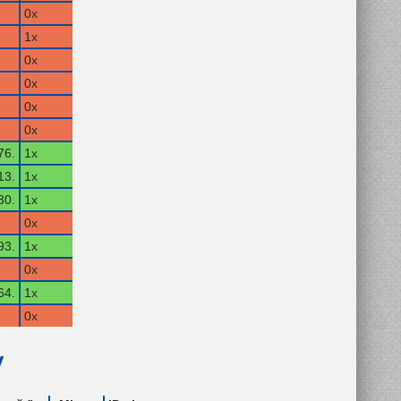
0x
1x
0x
0x
0x
0x
76.
1x
13.
1x
30.
1x
0x
93.
1x
0x
64.
1x
0x
y