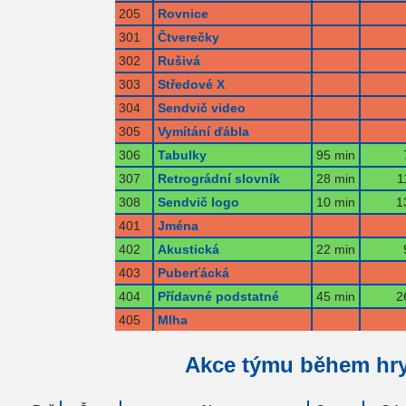
205
Rovnice
301
Čtverečky
302
Rušivá
303
Středové X
304
Sendvič video
305
Vymítání ďábla
306
Tabulky
95 min
307
Retrográdní slovník
28 min
1
308
Sendvič logo
10 min
1
401
Jména
402
Akustická
22 min
403
Puberťácká
404
Přídavné podstatné
45 min
2
405
Mlha
Akce týmu během hr