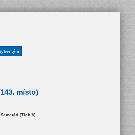
143. místo)
š Semerád (Třebíč)