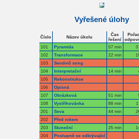
Vyřešené úlohy
Čas
Pořad
Číslo
Název úkolu
řešení
odpov
101
Pyramida
57 min
3
102
Transformace
22 min
1
103
Sendvič song
104
Interpretační
14 min
105
Rekonstrukce
106
Opisná
107
Obrázková
51 min
108
Vystřihovánka
88 min
1
201
Seva
44 min
2
202
Před rokem
203
Sluneční
25 min
1
204
Postupně se odkrývající