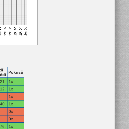
dí
Pokusů
ědi
21.
1x
12.
1x
1x
40.
1x
0x
0x
76.
1x