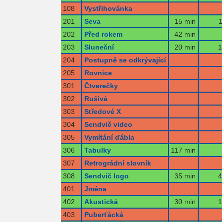
108
Vystřihovánka
201
Seva
15 min
1
202
Před rokem
42 min
203
Sluneční
20 min
1
204
Postupně se odkrývající
205
Rovnice
301
Čtverečky
302
Rušivá
303
Středové X
304
Sendvič video
305
Vymítání ďábla
306
Tabulky
117 min
307
Retrográdní slovník
308
Sendvič logo
35 min
4
401
Jména
402
Akustická
30 min
1
403
Puberťácká