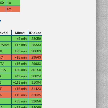
60.
1x
0x
y
ověď
Minut
ID akce
+9 min
28059
RABAS
+17 min
28333
IK
+25 min
28609
EC
+15 min
29563
OTA
+15 min
29983
ELA
+20 min
30150
A
+42 min
30824
Z
+111 min
31094
F
+15 min
31423
A
+15 min
32035
+35 min
32656
NA
+22 min
34069