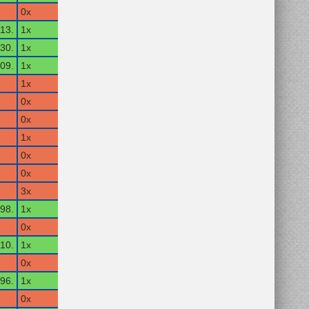
0x
13.
1x
30.
1x
09.
1x
1x
0x
0x
1x
0x
0x
3x
98.
1x
0x
10.
1x
0x
96.
1x
0x