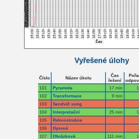
Vyřešené úlohy
Čas
Pořa
Číslo
Název úkolu
řešení
odpov
101
Pyramida
17 min
1
102
Transformace
9 min
103
Sendvič song
104
Interpretační
25 min
1
105
Rekonstrukce
106
Opisná
107
Obrázková
111 min
1