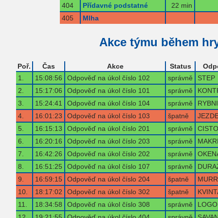
404
Přídavné podstatné
22 min
405
Mlha
Akce týmu během hr
Poř.
Čas
Akce
Status
Odp
1.
15:08:56
Odpověď na úkol číslo 102
správně
STEP
2.
15:17:06
Odpověď na úkol číslo 101
správně
KONT
3.
15:24:41
Odpověď na úkol číslo 104
správně
RYBN
4.
16:01:23
Odpověď na úkol číslo 103
špatně
JEZD
5.
16:15:13
Odpověď na úkol číslo 201
správně
CIST
6.
16:20:16
Odpověď na úkol číslo 203
správně
MAKR
7.
16:42:26
Odpověď na úkol číslo 202
správně
OKEN
8.
16:51:25
Odpověď na úkol číslo 107
správně
DURA
9.
16:59:15
Odpověď na úkol číslo 204
špatně
MURR
10.
18:17:02
Odpověď na úkol číslo 302
špatně
KVINT
11.
18:34:58
Odpověď na úkol číslo 308
správně
LOGO
12.
19:21:55
Odpověď na úkol číslo 404
správně
SAVA