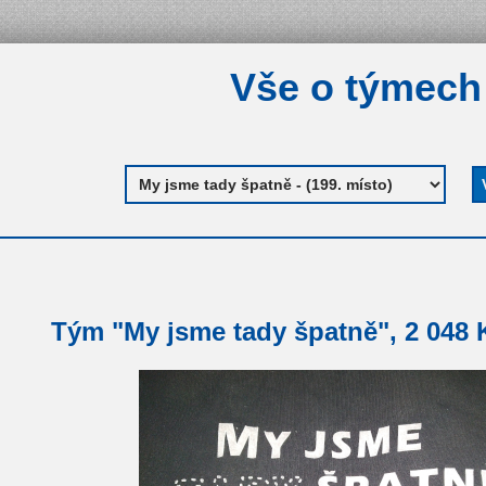
Vše o týmech
Tým "My jsme tady špatně", 2 048 K