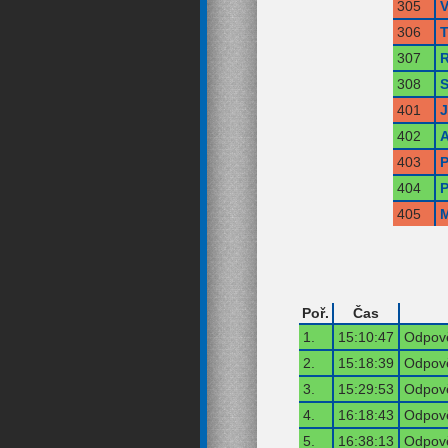
305
V
306
T
307
R
308
S
401
402
A
403
P
404
P
405
M
Poř.
Čas
1.
15:10:47
Odpově
2.
15:18:39
Odpově
3.
15:29:53
Odpově
4.
16:18:43
Odpově
5.
16:38:13
Odpově