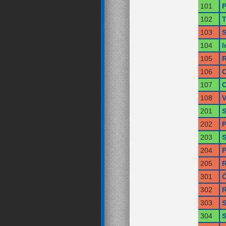
101
P
102
T
103
S
104
I
105
R
106
O
107
O
108
V
201
S
202
P
203
S
204
P
205
R
301
Č
302
R
303
S
304
S