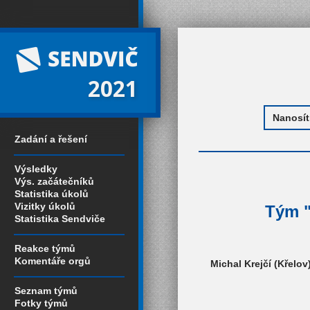
2021
Zadání a řešení
Výsledky
Výs. začátečníků
Statistika úkolů
Vizitky úkolů
Tým "
Statistika Sendviče
Reakce týmů
Komentáře orgů
Michal Krejčí (Křelov
Seznam týmů
Fotky týmů