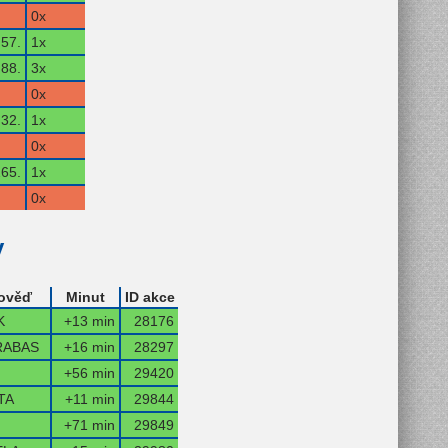
0x
57.
1x
88.
3x
0x
32.
1x
0x
65.
1x
0x
y
ověď
Minut
ID akce
K
+13 min
28176
RABAS
+16 min
28297
+56 min
29420
TA
+11 min
29844
+71 min
29849