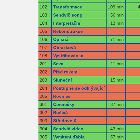
102
Transformace
109 min
4
103
Sendvič song
56 min
104
Interpretační
13 min
105
Rekonstrukce
106
Opisná
71 min
107
Obrázková
108
Vystřihovánka
201
Seva
11 min
202
Před rokem
203
Sluneční
15 min
204
Postupně se odkrývající
205
Rovnice
301
Čtverečky
37 min
302
Rušivá
303
Středové X
304
Sendvič video
43 min
305
Vymítání ďábla
57 min