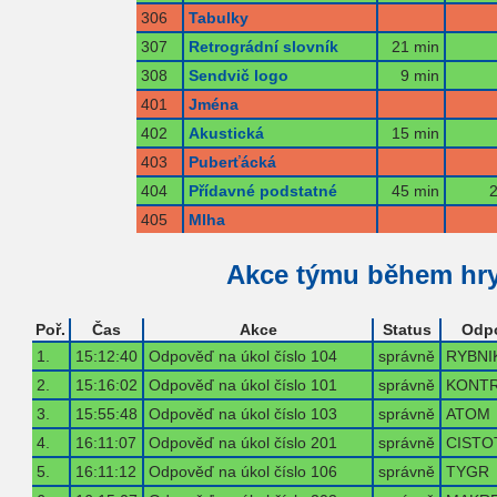
306
Tabulky
307
Retrográdní slovník
21 min
308
Sendvič logo
9 min
401
Jména
402
Akustická
15 min
403
Puberťácká
404
Přídavné podstatné
45 min
2
405
Mlha
Akce týmu během hr
Poř.
Čas
Akce
Status
Odp
1.
15:12:40
Odpověď na úkol číslo 104
správně
RYBNI
2.
15:16:02
Odpověď na úkol číslo 101
správně
KONT
3.
15:55:48
Odpověď na úkol číslo 103
správně
ATOM
4.
16:11:07
Odpověď na úkol číslo 201
správně
CISTO
5.
16:11:12
Odpověď na úkol číslo 106
správně
TYGR