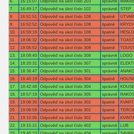
6.
16:15:07
Odpověď na úkol číslo 203
správně
MAKR
7.
16:49:17
Odpověď na úkol číslo 102
správně
STEP
8.
16:51:51
Odpověď na úkol číslo 108
špatně
UTVAR
9.
16:52:52
Odpověď na úkol číslo 108
špatně
KRYC
10.
16:59:19
Odpověď na úkol číslo 108
špatně
HESL
11.
18:06:32
Odpověď na úkol číslo 308
špatně
TOAS
12.
18:06:52
Odpověď na úkol číslo 308
špatně
TOUS
13.
18:08:40
Odpověď na úkol číslo 308
správně
LOGO
14.
18:20:31
Odpověď na úkol číslo 307
správně
ELEKT
15.
18:36:47
Odpověď na úkol číslo 301
správně
ANAK
16.
18:40:19
Odpověď na úkol číslo 304
špatně
HOUS
17.
18:42:48
Odpověď na úkol číslo 304
správně
KOUS
18.
18:57:19
Odpověď na úkol číslo 305
správně
RAKO
19.
19:08:30
Odpověď na úkol číslo 302
špatně
KVART
20.
19:08:59
Odpověď na úkol číslo 302
špatně
TERCI
21.
19:10:05
Odpověď na úkol číslo 302
špatně
KVINT
22.
19:15:21
Odpověď na úkol číslo 402
správně
LUB
23.
19:45:23
Odpověď na úkol číslo 404
správně
SAVAN