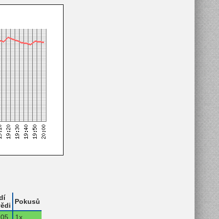
dí
Pokusů
ědi
05.
1x