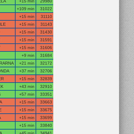
ELA
+15 min
29980
+109 min
31022
+15 min
31110
HLE
+15 min
31143
O
+15 min
31430
T
+15 min
31591
T
+15 min
31606
+9 min
31684
RARNA
+21 min
32172
ONDA
+37 min
32706
ER
+15 min
32839
EK
+43 min
32910
S
+57 min
33351
A
+15 min
33663
E
+15 min
33675
A
+15 min
33699
+15 min
33840
A
+45 min
34941