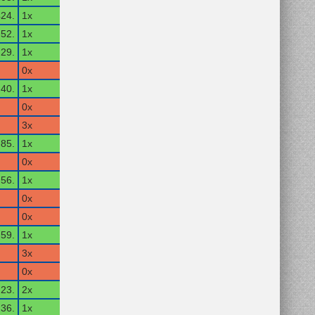
24.
1x
52.
1x
29.
1x
0x
40.
1x
0x
3x
85.
1x
0x
56.
1x
0x
0x
59.
1x
3x
0x
23.
2x
36.
1x