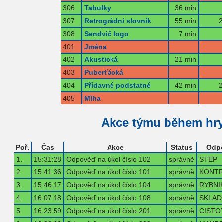
306
Tabulky
36 min
307
Retrográdní slovník
55 min
2
308
Sendvič logo
7 min
401
Jména
402
Akustická
21 min
403
Puberťácká
404
Přídavné podstatné
42 min
2
405
Mlha
Akce týmu během hr
Poř.
Čas
Akce
Status
Odp
1.
15:31:28
Odpověď na úkol číslo 102
správně
STEP
2.
15:41:36
Odpověď na úkol číslo 101
správně
KONT
3.
15:46:17
Odpověď na úkol číslo 104
správně
RYBNI
4.
16:07:18
Odpověď na úkol číslo 108
správně
SKLAD
5.
16:23:59
Odpověď na úkol číslo 201
správně
CISTO