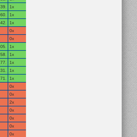
39.
1x
60.
1x
42.
1x
0x
0x
05.
1x
58.
1x
77.
1x
31.
1x
71.
1x
0x
0x
2x
0x
0x
0x
0x