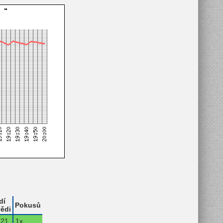
dí
Pokusů
ědi
21.
1x