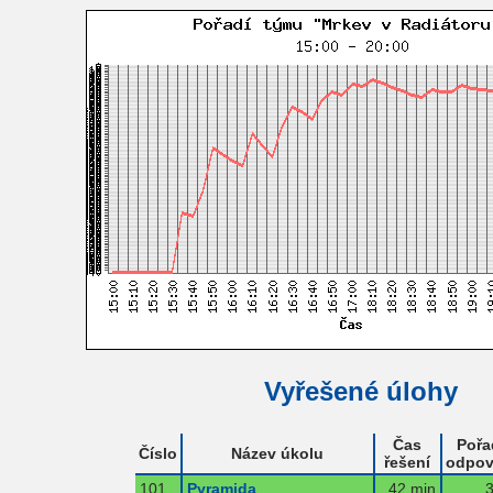
Vyřešené úlohy
Čas
Pořa
Číslo
Název úkolu
řešení
odpov
101
Pyramida
42 min
3