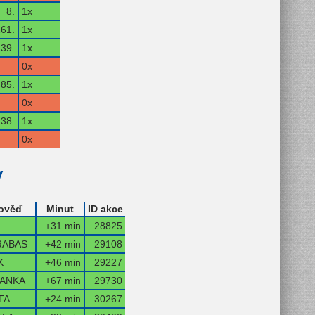
8.
1x
61.
1x
39.
1x
0x
85.
1x
0x
38.
1x
0x
y
ověď
Minut
ID akce
+31 min
28825
RABAS
+42 min
29108
K
+46 min
29227
ANKA
+67 min
29730
TA
+24 min
30267