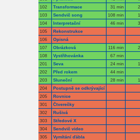
102
Transformace
31 min
2
103
Sendvič song
108 min
1
104
Interpretační
46 min
3
105
Rekonstrukce
106
Opisná
107
Obrázková
116 min
2
108
Vystřihovánka
67 min
201
Seva
24 min
1
202
Před rokem
44 min
203
Sluneční
28 min
1
204
Postupně se odkrývající
205
Rovnice
301
Čtverečky
302
Rušivá
303
Středové X
304
Sendvič video
305
Vymítání ďábla