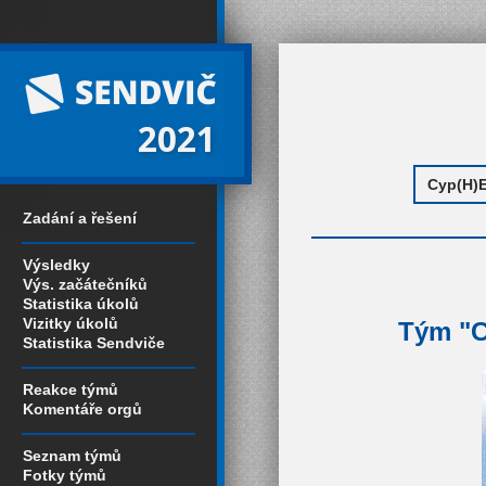
2021
Zadání a řešení
Výsledky
Výs. začátečníků
Statistika úkolů
Vizitky úkolů
Tým "C
Statistika Sendviče
Reakce týmů
Komentáře orgů
Seznam týmů
Fotky týmů