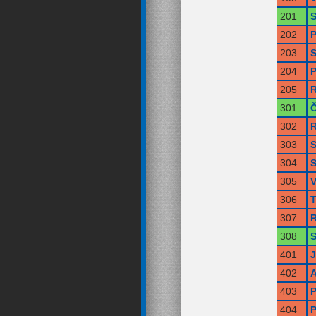
201
S
202
P
203
S
204
P
205
R
301
Č
302
R
303
S
304
S
305
V
306
T
307
R
308
S
401
402
A
403
P
404
P