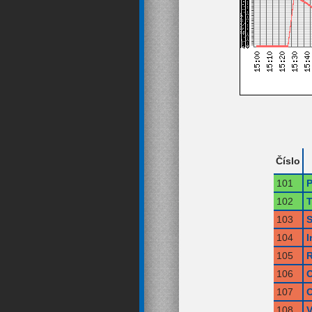
Číslo
101
P
102
T
103
S
104
I
105
R
106
O
107
O
108
V