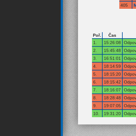
405
M
Poř.
Čas
1.
15:26:08
Odpov
2.
15:45:48
Odpov
3.
16:51:01
Odpov
4.
18:14:59
Odpov
5.
18:15:20
Odpov
6.
18:15:42
Odpov
7.
18:16:07
Odpov
8.
18:28:48
Odpov
9.
19:07:05
Odpov
10.
19:31:20
Odpov