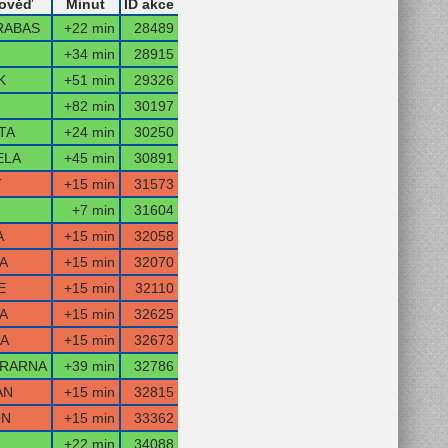
ověď
Minut
ID akce
RABAS
+22 min
28489
+34 min
28915
K
+51 min
29326
+82 min
30197
TA
+24 min
30250
ELA
+45 min
30891
T
+15 min
31573
+7 min
31604
A
+15 min
32058
A
+15 min
32070
E
+15 min
32110
A
+15 min
32625
A
+15 min
32673
TRARNA
+39 min
32786
AN
+15 min
32815
ON
+15 min
33362
+22 min
34088