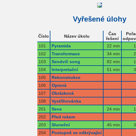
Vyřešené úlohy
Čas
Pořa
Číslo
Název úkolu
řešení
odpov
101
Pyramida
22 min
1
102
Transformace
34 min
2
103
Sendvič song
82 min
1
104
Interpretační
51 min
3
105
Rekonstrukce
106
Opisná
107
Obrázková
108
Vystřihovánka
201
Seva
24 min
1
202
Před rokem
203
Sluneční
45 min
3
204
Postupně se odkrývající