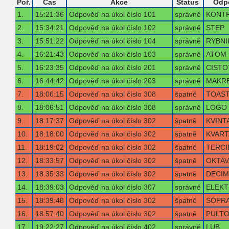
Poř.
Čas
Akce
Status
Odp
1.
15:21:36
Odpověď na úkol číslo 101
správně
KONT
2.
15:34:21
Odpověď na úkol číslo 102
správně
STEP
3.
15:51:22
Odpověď na úkol číslo 104
správně
RYBNI
4.
16:21:43
Odpověď na úkol číslo 103
správně
ATOM
5.
16:23:35
Odpověď na úkol číslo 201
správně
CISTO
6.
16:44:42
Odpověď na úkol číslo 203
správně
MAKR
7.
18:06:15
Odpověď na úkol číslo 308
špatně
TOAS
8.
18:06:51
Odpověď na úkol číslo 308
správně
LOGO
9.
18:17:37
Odpověď na úkol číslo 302
špatně
KVINT
10.
18:18:00
Odpověď na úkol číslo 302
špatně
KVART
11.
18:19:02
Odpověď na úkol číslo 302
špatně
TERCI
12.
18:33:57
Odpověď na úkol číslo 302
špatně
OKTAV
13.
18:35:33
Odpověď na úkol číslo 302
špatně
DECIM
14.
18:39:03
Odpověď na úkol číslo 307
správně
ELEK
15.
18:39:48
Odpověď na úkol číslo 302
špatně
SOPR
16.
18:57:40
Odpověď na úkol číslo 302
špatně
PULT
17.
19:22:27
Odpověď na úkol číslo 402
správně
LUB