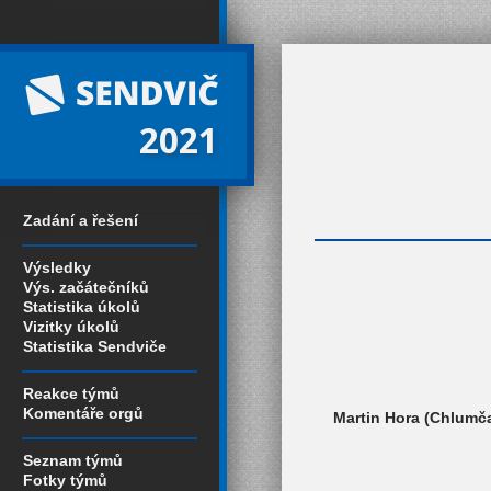
2021
Zadání a řešení
Výsledky
Výs. začátečníků
Statistika úkolů
Vizitky úkolů
Statistika Sendviče
Reakce týmů
Komentáře orgů
Martin Hora (Chlumča
Seznam týmů
Fotky týmů