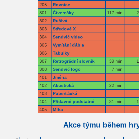
205
Rovnice
301
Čtverečky
117 min
2
302
Rušivá
303
Středové X
304
Sendvič video
305
Vymítání ďábla
306
Tabulky
307
Retrográdní slovník
39 min
1
308
Sendvič logo
7 min
401
Jména
402
Akustická
22 min
403
Puberťácká
404
Přídavné podstatné
31 min
1
405
Mlha
Akce týmu během hr