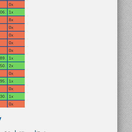
0x
06.
1x
8x
0x
0x
0x
0x
89.
1x
50.
2x
0x
95.
1x
0x
30.
1x
0x
y