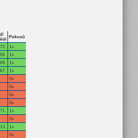
dí
Pokusů
ědi
72.
1x
55.
1x
09.
1x
67.
1x
0x
0x
0x
0x
71.
1x
0x
13.
1x
0x