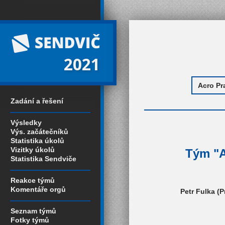
2021
Zadání a řešení
Výsledky
Výs. začátečníků
Statistika úkolů
Vizitky úkolů
Tým "A
Statistika Sendviče
Reakce týmů
Komentáře orgů
Petr Fulka (
Seznam týmů
Fotky týmů