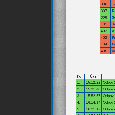
306
T
307
R
308
S
401
J
402
A
403
P
404
P
405
M
Poř.
Čas
1.
15:12:22
Odpově
2.
15:31:40
Odpově
3.
15:52:57
Odpově
4.
16:14:14
Odpově
5.
16:21:12
Odpově