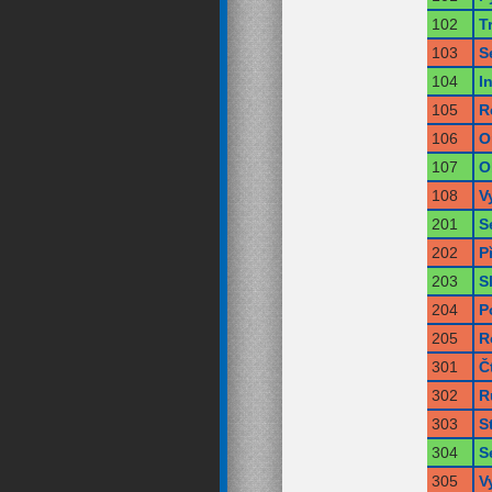
102
T
103
S
104
I
105
R
106
O
107
O
108
V
201
S
202
P
203
S
204
P
205
R
301
Č
302
R
303
S
304
S
305
V