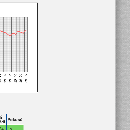
í
Pokusů
ědi
24.
1x