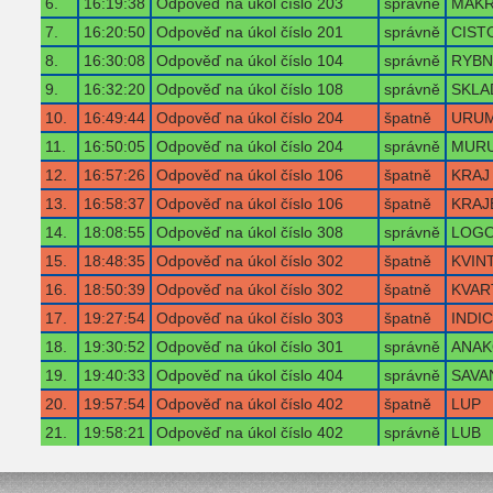
6.
16:19:38
Odpověď na úkol číslo 203
správně
MAKR
7.
16:20:50
Odpověď na úkol číslo 201
správně
CIST
8.
16:30:08
Odpověď na úkol číslo 104
správně
RYBN
9.
16:32:20
Odpověď na úkol číslo 108
správně
SKLA
10.
16:49:44
Odpověď na úkol číslo 204
špatně
URU
11.
16:50:05
Odpověď na úkol číslo 204
správně
MUR
12.
16:57:26
Odpověď na úkol číslo 106
špatně
KRAJ
13.
16:58:37
Odpověď na úkol číslo 106
špatně
KRAJ
14.
18:08:55
Odpověď na úkol číslo 308
správně
LOG
15.
18:48:35
Odpověď na úkol číslo 302
špatně
KVIN
16.
18:50:39
Odpověď na úkol číslo 302
špatně
KVAR
17.
19:27:54
Odpověď na úkol číslo 303
špatně
INDIC
18.
19:30:52
Odpověď na úkol číslo 301
správně
ANAK
19.
19:40:33
Odpověď na úkol číslo 404
správně
SAVA
20.
19:57:54
Odpověď na úkol číslo 402
špatně
LUP
21.
19:58:21
Odpověď na úkol číslo 402
správně
LUB