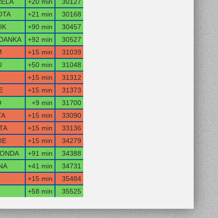
ELA
+20 min
30127
OTA
+21 min
30168
IK
+90 min
30457
DANKA
+92 min
30527
M
+15 min
31039
U
+50 min
31048
+15 min
31312
E
+15 min
31373
O
+9 min
31700
TA
+15 min
33090
TA
+15 min
33136
IE
+15 min
34279
ONDA
+91 min
34388
NA
+41 min
34731
+15 min
35484
+58 min
35525