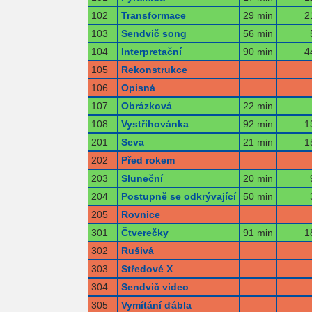
102
Transformace
29 min
2
103
Sendvič song
56 min
104
Interpretační
90 min
4
105
Rekonstrukce
106
Opisná
107
Obrázková
22 min
108
Vystřihovánka
92 min
1
201
Seva
21 min
1
202
Před rokem
203
Sluneční
20 min
204
Postupně se odkrývající
50 min
205
Rovnice
301
Čtverečky
91 min
1
302
Rušivá
303
Středové X
304
Sendvič video
305
Vymítání ďábla