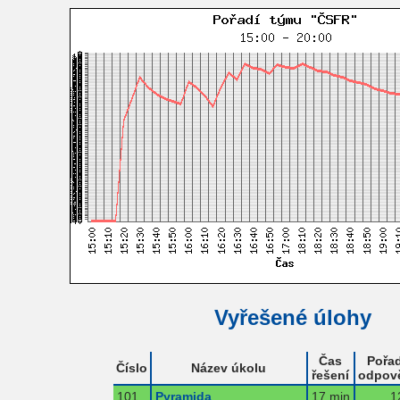
Vyřešené úlohy
Čas
Pořad
Číslo
Název úkolu
řešení
odpov
101
Pyramida
17 min
1