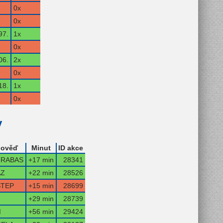
0x
0x
97.
1x
0x
06.
2x
0x
18.
1x
0x
y
ověď
Minut
ID akce
RABAS
+17 min
28341
Z
+22 min
28526
TEP
+15 min
28699
+29 min
28739
M
+56 min
29424