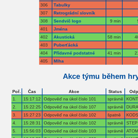
306
Tabulky
307
Retrográdní slovník
308
Sendvič logo
9 min
401
Jména
402
Akustická
58 min
4
403
Puberťácká
404
Přídavné podstatné
41 min
2
405
Mlha
Akce týmu během hr
Poř.
Čas
Akce
Status
Odp
1.
15:17:12
Odpověď na úkol číslo 101
správně
KONT
2.
15:22:25
Odpověď na úkol číslo 107
správně
DURA
3.
15:27:23
Odpověď na úkol číslo 102
špatně
KODS
4.
15:28:31
Odpověď na úkol číslo 102
správně
STEP
5.
15:56:03
Odpověď na úkol číslo 103
správně
ATO