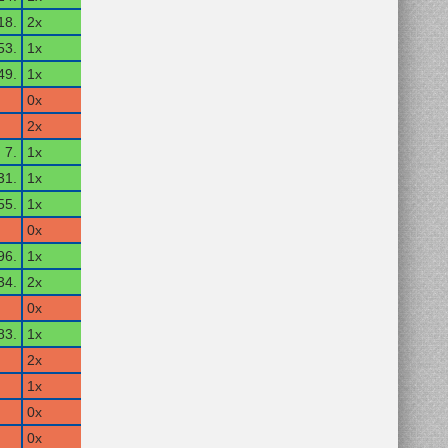
18.
2x
53.
1x
49.
1x
0x
2x
7.
1x
31.
1x
55.
1x
0x
96.
1x
34.
2x
0x
83.
1x
2x
1x
0x
0x