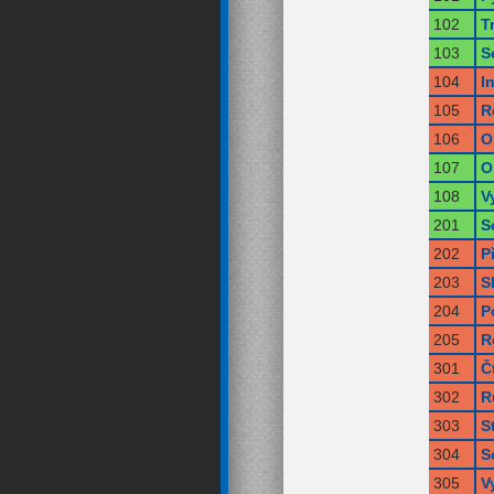
102
T
103
S
104
I
105
R
106
O
107
O
108
V
201
S
202
P
203
S
204
P
205
R
301
Č
302
R
303
S
304
S
305
V