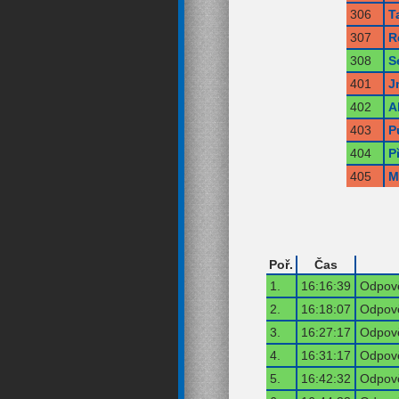
306
T
307
R
308
S
401
J
402
A
403
P
404
P
405
M
Poř.
Čas
1.
16:16:39
Odpově
2.
16:18:07
Odpově
3.
16:27:17
Odpově
4.
16:31:17
Odpově
5.
16:42:32
Odpově