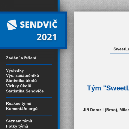
2021
Zadání a řešení
Výsledky
Výs. začátečníků
Statistika úkolů
Vizitky úkolů
Tým "SweetL
Statistika Sendviče
Reakce týmů
Komentáře orgů
Jiří Dorazil (Brno), Mil
Seznam týmů
Fotky týmů