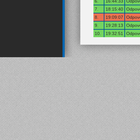
6.
16:44:33
Odpově
7.
18:15:40
Odpově
8.
19:09:07
Odpově
9.
19:28:13
Odpově
10.
19:32:51
Odpově