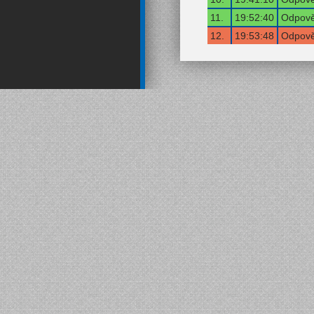
11.
19:52:40
Odpově
12.
19:53:48
Odpově