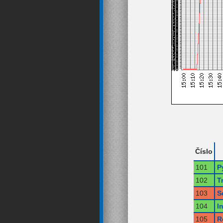
Číslo
101
P
102
T
103
S
104
I
105
R