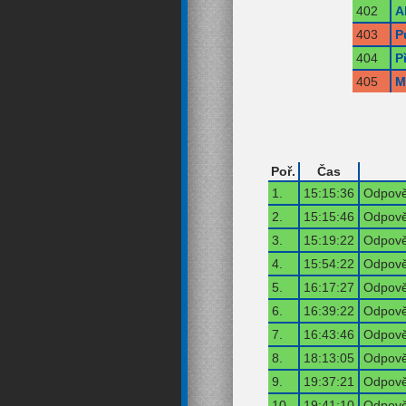
402
A
403
P
404
P
405
M
Poř.
Čas
1.
15:15:36
Odpově
2.
15:15:46
Odpově
3.
15:19:22
Odpově
4.
15:54:22
Odpově
5.
16:17:27
Odpově
6.
16:39:22
Odpově
7.
16:43:46
Odpově
8.
18:13:05
Odpově
9.
19:37:21
Odpově
10.
19:41:10
Odpově