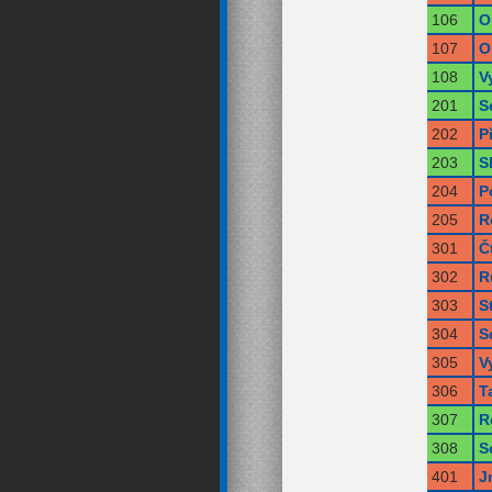
106
O
107
O
108
V
201
S
202
P
203
S
204
P
205
R
301
Č
302
R
303
S
304
S
305
V
306
T
307
R
308
S
401
J