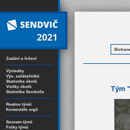
2021
Zadání a řešení
Výsledky
Výs. začátečníků
Statistika úkolů
Vizitky úkolů
Tým "
Statistika Sendviče
Reakce týmů
Komentáře orgů
Seznam týmů
Fotky týmů