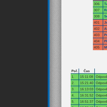
306
T
307
R
308
S
401
J
402
A
403
P
404
P
405
M
Poř.
Čas
1.
15:11:08
Odpově
2.
15:21:40
Odpově
3.
16:13:03
Odpově
4.
16:31:52
Odpově
5.
16:51:37
Odpově