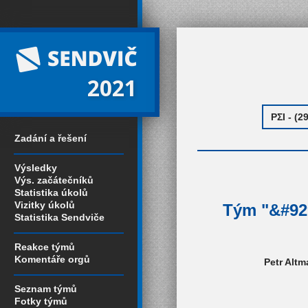
2021
Zadání a řešení
Výsledky
Výs. začátečníků
Statistika úkolů
Vizitky úkolů
Tým "&#929
Statistika Sendviče
Reakce týmů
Komentáře orgů
Petr Altm
Seznam týmů
Fotky týmů