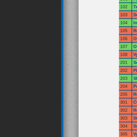
102
T
103
S
104
I
105
R
106
O
107
O
108
V
201
S
202
P
203
S
204
P
205
R
301
Č
302
R
303
S
304
S
305
V