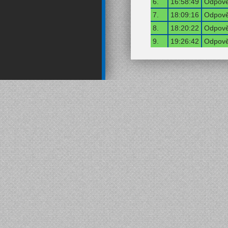
6.
16:58:49
Odpově
7.
18:09:16
Odpově
8.
18:20:22
Odpově
9.
19:26:42
Odpově