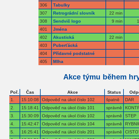
306
Tabulky
307
Retrográdní slovník
22 min
308
Sendvič logo
9 min
1
401
Jména
402
Akustická
22 min
403
Puberťácká
404
Přídavné podstatné
405
Mlha
Akce týmu během hr
Poř.
Čas
Akce
Status
Odp
1.
15:10:08
Odpověď na úkol číslo 102
špatně
DAR
2.
15:18:41
Odpověď na úkol číslo 101
správně
KONT
3.
15:30:09
Odpověď na úkol číslo 102
správně
STEP
4.
15:42:47
Odpověď na úkol číslo 104
správně
RYBNI
5.
16:25:41
Odpověď na úkol číslo 201
správně
CISTO