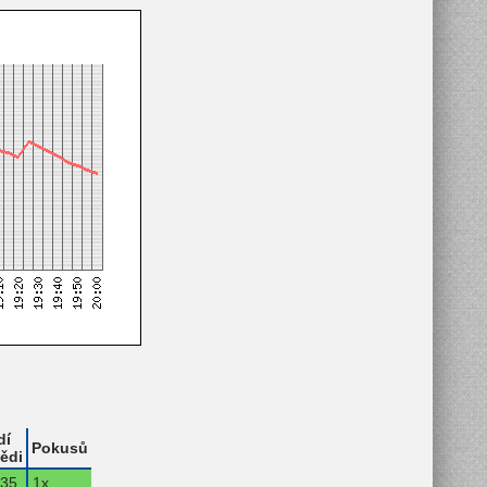
dí
Pokusů
ědi
35.
1x