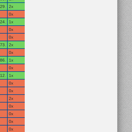
29.
2x
0x
24.
1x
0x
0x
73.
2x
0x
86.
1x
0x
12.
1x
0x
0x
2x
0x
0x
0x
0x