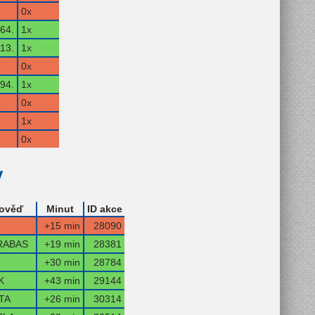
0x
64.
1x
13.
1x
0x
94.
1x
0x
1x
0x
y
ověď
Minut
ID akce
+15 min
28090
RABAS
+19 min
28381
+30 min
28784
K
+43 min
29144
TA
+26 min
30314