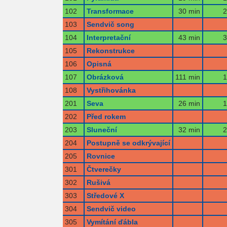
102
Transformace
30 min
2
103
Sendvič song
104
Interpretační
43 min
3
105
Rekonstrukce
106
Opisná
107
Obrázková
111 min
1
108
Vystřihovánka
201
Seva
26 min
1
202
Před rokem
203
Sluneční
32 min
2
204
Postupně se odkrývající
205
Rovnice
301
Čtverečky
302
Rušivá
303
Středové X
304
Sendvič video
305
Vymítání ďábla