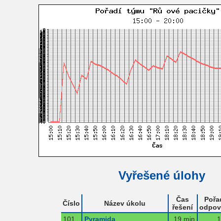
Vyřešené úlohy
Čas
Pořa
Číslo
Název úkolu
řešení
odpov
101
Pyramida
19 min
1