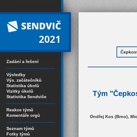
2021
Zadání a řešení
Výsledky
Výs. začátečníků
Statistika úkolů
Vizitky úkolů
Tým "Čepkost
Statistika Sendviče
Reakce týmů
Komentáře orgů
Ondřej Kos (Brno), Mic
Seznam týmů
Fotky týmů