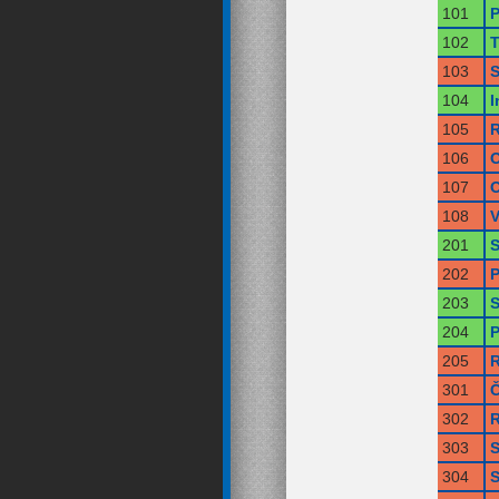
101
P
102
T
103
S
104
I
105
R
106
O
107
O
108
V
201
S
202
P
203
S
204
P
205
R
301
Č
302
R
303
S
304
S