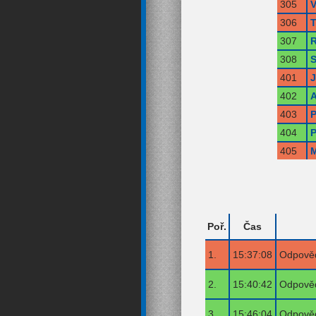
305
V
306
T
307
R
308
S
401
402
A
403
P
404
P
405
M
Poř.
Čas
1.
15:37:08
Odpověď
2.
15:40:42
Odpověď
3.
15:46:04
Odpověď