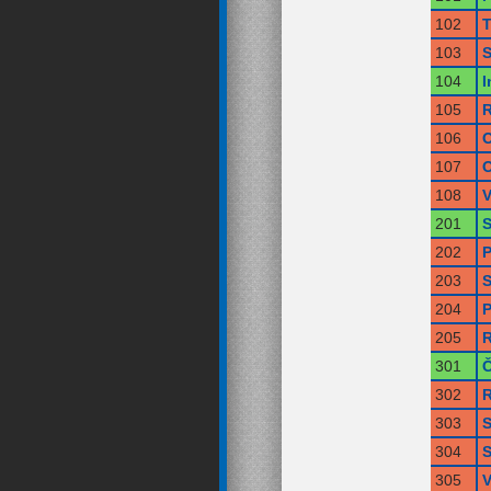
102
T
103
S
104
I
105
R
106
O
107
O
108
V
201
S
202
P
203
S
204
P
205
R
301
Č
302
R
303
S
304
S
305
V