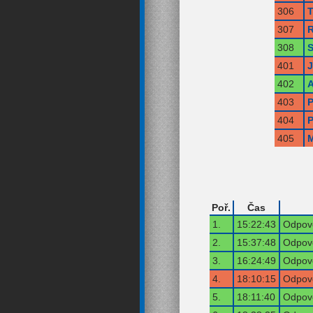
306
T
307
R
308
S
401
402
A
403
P
404
P
405
M
Poř.
Čas
1.
15:22:43
Odpově
2.
15:37:48
Odpově
3.
16:24:49
Odpově
4.
18:10:15
Odpově
5.
18:11:40
Odpově