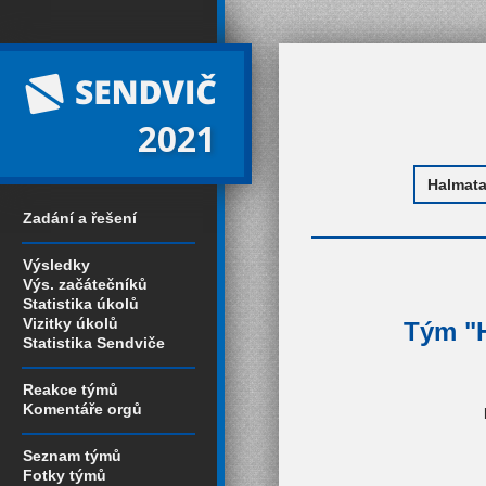
2021
Zadání a řešení
Výsledky
Výs. začátečníků
Statistika úkolů
Vizitky úkolů
Tým "H
Statistika Sendviče
Reakce týmů
Komentáře orgů
Seznam týmů
Fotky týmů