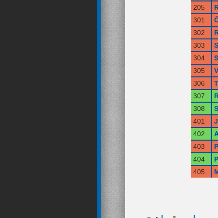
205
R
301
Č
302
R
303
S
304
S
305
V
306
T
307
R
308
S
401
402
A
403
P
404
P
405
M