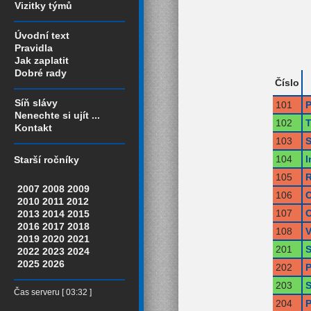
Vizitky týmů
Úvodní text
Pravidla
Jak zaplatit
Dobré rady
Číslo
Síň slávy
101
P
Nenechte si ujít ...
102
T
Kontakt
103
S
104
I
Starší ročníky
105
R
2007
2008
2009
106
O
2010
2011
2012
107
O
2013
2014
2015
2016
2017
2018
108
V
2019
2020
2021
201
S
2022
2023
2024
2025
2026
202
P
203
S
Čas serveru [ 03:32 ]
204
P