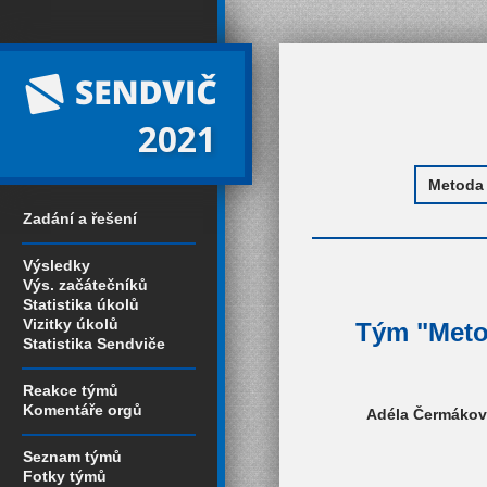
2021
Zadání a řešení
Výsledky
Výs. začátečníků
Statistika úkolů
Vizitky úkolů
Tým "Metod
Statistika Sendviče
Reakce týmů
Komentáře orgů
Adéla Čermáková
Seznam týmů
Fotky týmů