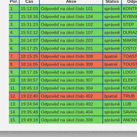
Poř.
Čas
Akce
Status
Odp
1.
15:12:03
Odpověď na úkol číslo 101
správně
KONT
2.
15:18:16
Odpověď na úkol číslo 104
správně
RYBNI
3.
15:31:23
Odpověď na úkol číslo 102
správně
STEP
4.
15:52:12
Odpověď na úkol číslo 107
správně
DURA
5.
16:14:07
Odpověď na úkol číslo 203
správně
MAKR
6.
16:17:25
Odpověď na úkol číslo 201
správně
CISTO
7.
18:15:25
Odpověď na úkol číslo 308
špatně
TOAS
8.
18:16:05
Odpověď na úkol číslo 308
špatně
TOUS
9.
18:17:26
Odpověď na úkol číslo 308
správně
LOGO
10.
18:30:57
Odpověď na úkol číslo 307
správně
ELEKT
11.
18:45:13
Odpověď na úkol číslo 304
správně
KOUS
12.
19:22:40
Odpověď na úkol číslo 402
špatně
TRUB
13.
19:24:04
Odpověď na úkol číslo 402
správně
LUB
14.
19:35:48
Odpověď na úkol číslo 404
správně
SAVAN
15.
19:49:18
Odpověď na úkol číslo 306
správně
ANON