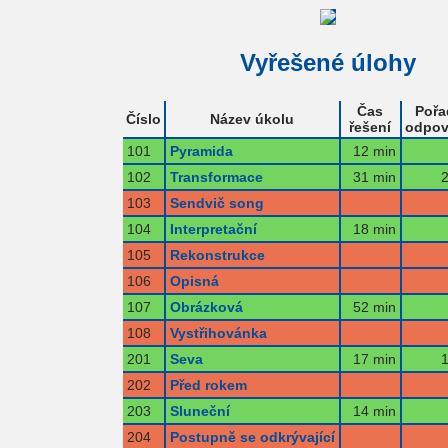
Vyřešené úlohy
Čas
Pořa
Číslo
Název úkolu
řešení
odpov
101
Pyramida
12 min
102
Transformace
31 min
2
103
Sendvič song
104
Interpretační
18 min
105
Rekonstrukce
106
Opisná
107
Obrázková
52 min
108
Vystřihovánka
201
Seva
17 min
1
202
Před rokem
203
Sluneční
14 min
204
Postupně se odkrývající