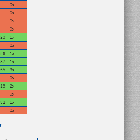
0x
0x
0x
0x
28.
1x
0x
86.
1x
37.
1x
65.
3x
0x
118.
2x
0x
82.
1x
0x
y