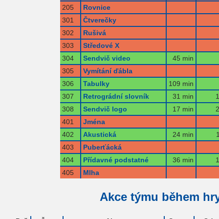
205
Rovnice
301
Čtverečky
302
Rušivá
303
Středové X
304
Sendvič video
45 min
305
Vymítání ďábla
306
Tabulky
109 min
307
Retrográdní slovník
31 min
1
308
Sendvič logo
17 min
2
401
Jména
402
Akustická
24 min
403
Puberťácká
404
Přídavné podstatné
36 min
1
405
Mlha
Akce týmu během hr