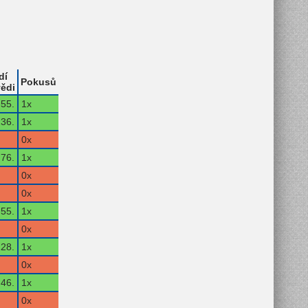
dí
Pokusů
ědi
55.
1x
36.
1x
0x
76.
1x
0x
0x
55.
1x
0x
28.
1x
0x
46.
1x
0x