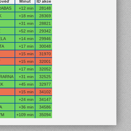
ověď
Minut
ID akce
RABAS
+12 min
28148
K
+18 min
28369
+31 min
28821
Z
+52 min
29342
ELA
+14 min
29946
TA
+17 min
30048
T
+15 min
31970
T
+15 min
32001
+17 min
32052
RARNA
+31 min
32525
EK
+45 min
32977
+15 min
34102
+24 min
34147
A
+36 min
34586
YM
+109 min
35094