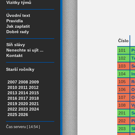
Vizitky týmů
Úvodní text
Pravidla
Jak zaplatit
Dobré rady
Číslo
Síň slávy
Nenechte si ujít ...
101
P
Kontakt
102
T
103
S
Starší ročníky
104
I
105
R
2007
2008
2009
2010
2011
2012
106
O
2013
2014
2015
107
O
2016
2017
2018
2019
2020
2021
108
V
2022
2023
2024
201
S
2025
2026
202
P
Čas serveru [ 14:54 ]
203
S