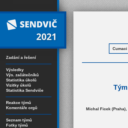
2021
Zadání a řešení
Výsledky
Výs. začátečníků
Statistika úkolů
Vizitky úkolů
Tým 
Statistika Sendviče
Reakce týmů
Komentáře orgů
Michal Ficek (Praha)
Seznam týmů
Fotky týmů