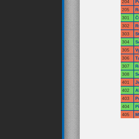
204
P
205
R
301
Č
302
R
303
S
304
S
305
V
306
T
307
R
308
S
401
J
402
A
403
P
404
P
405
M