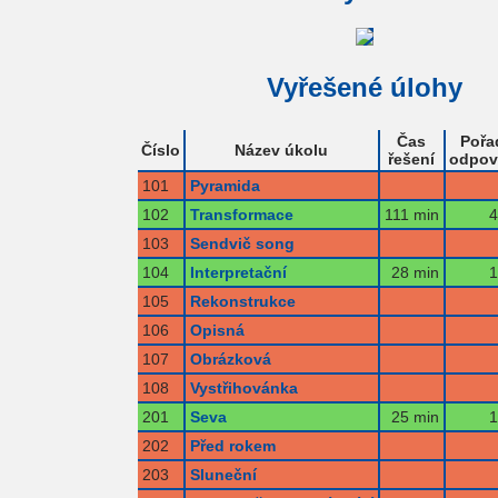
Vyřešené úlohy
Čas
Pořa
Číslo
Název úkolu
řešení
odpov
101
Pyramida
102
Transformace
111 min
4
103
Sendvič song
104
Interpretační
28 min
1
105
Rekonstrukce
106
Opisná
107
Obrázková
108
Vystřihovánka
201
Seva
25 min
1
202
Před rokem
203
Sluneční