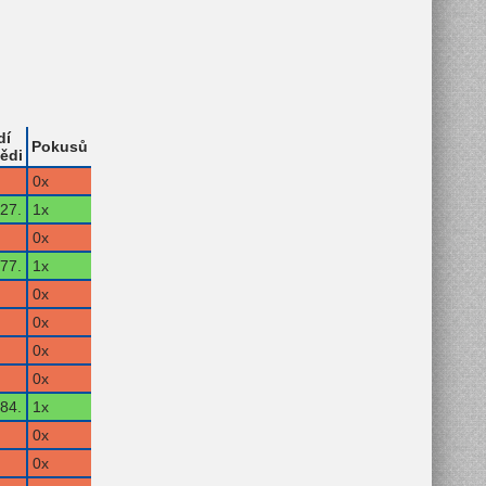
dí
Pokusů
ědi
0x
27.
1x
0x
77.
1x
0x
0x
0x
0x
84.
1x
0x
0x