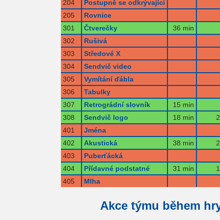
204
Postupně se odkrývající
205
Rovnice
301
Čtverečky
36 min
302
Rušivá
303
Středové X
304
Sendvič video
305
Vymítání ďábla
306
Tabulky
307
Retrográdní slovník
15 min
308
Sendvič logo
18 min
2
401
Jména
402
Akustická
38 min
2
403
Puberťácká
404
Přídavné podstatné
31 min
1
405
Mlha
Akce týmu během hr