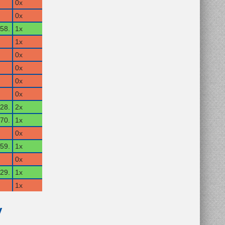
0x
0x
58.
1x
1x
0x
0x
0x
0x
28.
2x
70.
1x
0x
59.
1x
0x
29.
1x
1x
y