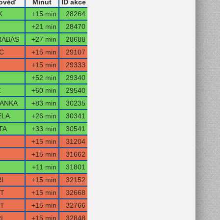
ověď
Minut
ID akce
K
+15 min
28264
+21 min
28470
RABAS
+27 min
28688
C
+15 min
29107
+15 min
29333
+52 min
29340
Z
+60 min
29540
ANKA
+83 min
30235
ELA
+26 min
30341
TA
+33 min
30541
+15 min
31204
T
+15 min
31662
+11 min
31801
I
+15 min
32152
T
+15 min
32668
T
+15 min
32766
I
+15 min
32848