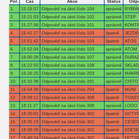
Poř.
Čas
Akce
Status
Odp
1.
15:15:07
Odpověď na úkol číslo 104
správně
RYBNI
2.
15:21:03
Odpověď na úkol číslo 102
správně
STEP
3.
15:27:06
Odpověď na úkol číslo 101
správně
KONT
4.
15:41:27
Odpověď na úkol číslo 103
špatně
JEZDE
5.
15:51:42
Odpověď na úkol číslo 103
špatně
ATOS
6.
15:52:04
Odpověď na úkol číslo 103
správně
ATOM
7.
16:00:28
Odpověď na úkol číslo 107
správně
DURA
8.
16:22:55
Odpověď na úkol číslo 108
správně
SKLAD
9.
16:26:25
Odpověď na úkol číslo 203
správně
MAKR
10.
16:32:38
Odpověď na úkol číslo 201
správně
CISTO
11.
16:54:38
Odpověď na úkol číslo 204
špatně
MUNI
12.
18:08:12
Odpověď na úkol číslo 308
špatně
TOAS
13.
18:11:27
Odpověď na úkol číslo 308
správně
LOGO
14.
18:20:01
Odpověď na úkol číslo 302
špatně
GCTYR
15.
18:35:19
Odpověď na úkol číslo 302
špatně
CESES
16.
18:38:39
Odpověď na úkol číslo 302
špatně
EDESE
17.
18:40:34
Odpověď na úkol číslo 302
špatně
DCTYR