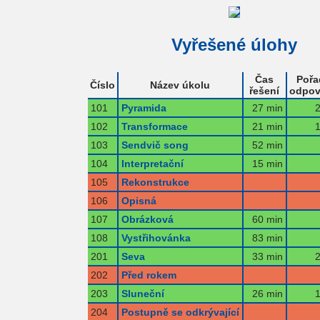
Vyřešené úlohy
Čas
Pořa
Číslo
Název úkolu
řešení
odpov
101
Pyramida
27 min
2
102
Transformace
21 min
1
103
Sendvič song
52 min
104
Interpretační
15 min
105
Rekonstrukce
106
Opisná
107
Obrázková
60 min
108
Vystřihovánka
83 min
201
Seva
33 min
2
202
Před rokem
203
Sluneční
26 min
1
204
Postupně se odkrývající