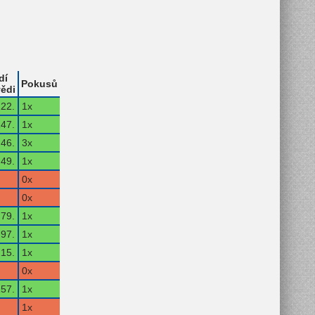
dí
Pokusů
ědi
22.
1x
47.
1x
46.
3x
49.
1x
0x
0x
79.
1x
97.
1x
15.
1x
0x
57.
1x
1x