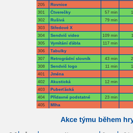
205
Rovnice
301
Čtverečky
57 min
1
302
Rušivá
79 min
303
Středové X
304
Sendvič video
109 min
305
Vymítání ďábla
117 min
306
Tabulky
307
Retrográdní slovník
43 min
2
308
Sendvič logo
11 min
1
401
Jména
402
Akustická
12 min
403
Puberťácká
404
Přídavné podstatné
23 min
405
Mlha
Akce týmu během hr