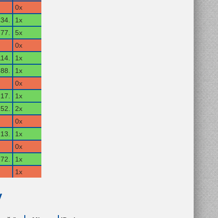
0x
34.
1x
77.
5x
0x
114.
1x
88.
1x
0x
17.
1x
52.
2x
0x
13.
1x
0x
72.
1x
1x
y