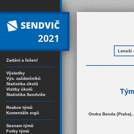
2021
Zadání a řešení
Výsledky
Výs. začátečníků
Statistika úkolů
Vizitky úkolů
Tým 
Statistika Sendviče
Reakce týmů
Komentáře orgů
Ondra Benda (Praha), 
Seznam týmů
Fotky týmů