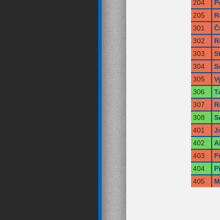
204
P
205
R
301
Č
302
R
303
S
304
S
305
V
306
T
307
R
308
S
401
J
402
A
403
P
404
P
405
M