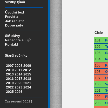
Vizitky týmů
Úvodní text
Pravidla
Jak zaplatit
Dobré rady
Číslo
Síň slávy
Nenechte si ujít ...
101
P
Kontakt
102
T
103
S
Starší ročníky
104
I
105
R
2007
2008
2009
2010
2011
2012
106
O
2013
2014
2015
107
O
2016
2017
2018
2019
2020
2021
108
V
2022
2023
2024
201
S
2025
2026
202
P
Čas serveru [ 05:12 ]
203
S