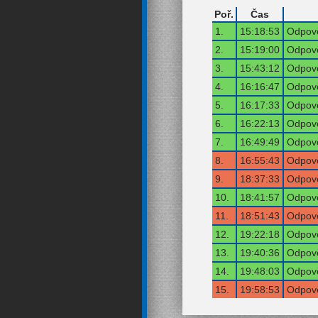
Poř.
Čas
1.
15:18:53
Odpově
2.
15:19:00
Odpově
3.
15:43:12
Odpově
4.
16:16:47
Odpově
5.
16:17:33
Odpově
6.
16:22:13
Odpově
7.
16:49:49
Odpově
8.
16:55:43
Odpově
9.
18:37:33
Odpově
10.
18:41:57
Odpově
11.
18:51:43
Odpově
12.
19:22:18
Odpově
13.
19:40:36
Odpově
14.
19:48:03
Odpově
15.
19:58:53
Odpově