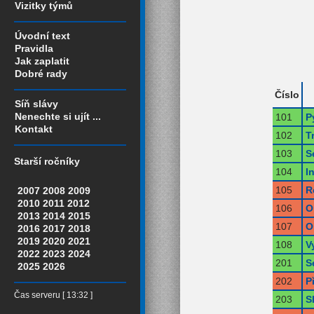
Vizitky týmů
Úvodní text
Pravidla
Jak zaplatit
Dobré rady
Číslo
Síň slávy
Nenechte si ujít ...
101
P
Kontakt
102
T
103
S
Starší ročníky
104
I
105
R
2007
2008
2009
2010
2011
2012
106
O
2013
2014
2015
107
O
2016
2017
2018
2019
2020
2021
108
V
2022
2023
2024
201
S
2025
2026
202
P
Čas serveru [ 13:32 ]
203
S