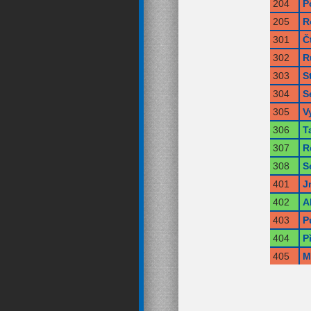
204
P
205
R
301
Č
302
R
303
S
304
S
305
V
306
T
307
R
308
S
401
J
402
A
403
P
404
P
405
M