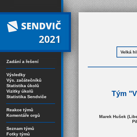
2021
Zadání a řešení
Výsledky
Výs. začátečníků
Statistika úkolů
Vizitky úkolů
Tým "Ve
Statistika Sendviče
Reakce týmů
Komentáře orgů
Marek Hušek (Libe
Pi
Seznam týmů
Fotky týmů