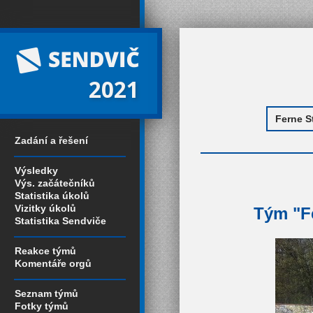
2021
Zadání a řešení
Výsledky
Výs. začátečníků
Statistika úkolů
Vizitky úkolů
Tým "Fe
Statistika Sendviče
Reakce týmů
Komentáře orgů
Seznam týmů
Fotky týmů