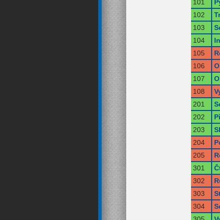
101
P
102
T
103
S
104
I
105
R
106
O
107
O
108
V
201
S
202
P
203
S
204
P
205
R
301
Č
302
R
303
S
304
S
305
V