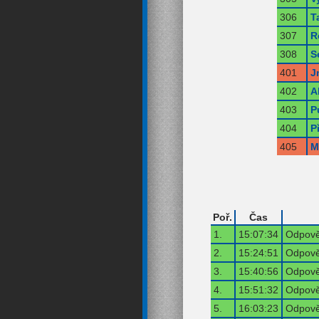
306
T
307
R
308
S
401
J
402
A
403
P
404
P
405
M
Poř.
Čas
1.
15:07:34
Odpově
2.
15:24:51
Odpově
3.
15:40:56
Odpově
4.
15:51:32
Odpově
5.
16:03:23
Odpově