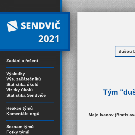
2021
Zadání a řešení
Výsledky
Výs. začátečníků
Statistika úkolů
Vizitky úkolů
Tým "duš
Statistika Sendviče
Reakce týmů
Komentáře orgů
Majo Ivanov (Bratislav
Seznam týmů
Fotky týmů