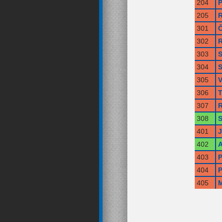
204
P
205
R
301
Č
302
R
303
S
304
S
305
V
306
T
307
R
308
S
401
402
A
403
P
404
P
405
M