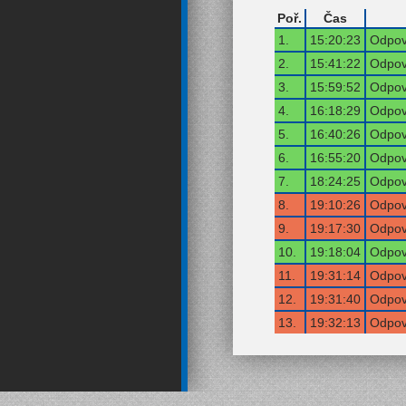
Poř.
Čas
1.
15:20:23
Odpov
2.
15:41:22
Odpov
3.
15:59:52
Odpov
4.
16:18:29
Odpov
5.
16:40:26
Odpov
6.
16:55:20
Odpov
7.
18:24:25
Odpov
8.
19:10:26
Odpov
9.
19:17:30
Odpov
10.
19:18:04
Odpov
11.
19:31:14
Odpov
12.
19:31:40
Odpov
13.
19:32:13
Odpov