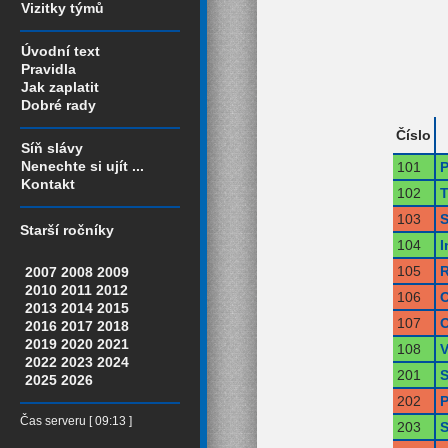
Vizitky týmů
Úvodní text
Pravidla
Jak zaplatit
Dobré rady
Číslo
Síň slávy
Nenechte si ujít ...
101
P
Kontakt
102
T
103
S
Starší ročníky
104
I
105
R
2007
2008
2009
2010
2011
2012
106
O
2013
2014
2015
107
O
2016
2017
2018
2019
2020
2021
108
V
2022
2023
2024
201
S
2025
2026
202
P
Čas serveru [ 09:13 ]
203
S