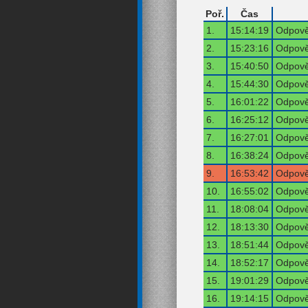
Poř.
Čas
1.
15:14:19
Odpově
2.
15:23:16
Odpově
3.
15:40:50
Odpově
4.
15:44:30
Odpově
5.
16:01:22
Odpově
6.
16:25:12
Odpově
7.
16:27:01
Odpově
8.
16:38:24
Odpově
9.
16:53:42
Odpově
10.
16:55:02
Odpově
11.
18:08:04
Odpově
12.
18:13:30
Odpově
13.
18:51:44
Odpově
14.
18:52:17
Odpově
15.
19:01:29
Odpově
16.
19:14:15
Odpově