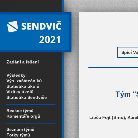
2021
Zadání a řešení
Výsledky
Výs. začátečníků
Statistika úkolů
Vizitky úkolů
Tým "S
Statistika Sendviče
Reakce týmů
Komentáře orgů
Lipča Fojt (Brno), Kar
Seznam týmů
Fotky týmů