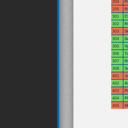
204
P
205
R
301
Č
302
R
303
S
304
S
305
V
306
T
307
R
308
S
401
J
402
A
403
P
404
P
405
M