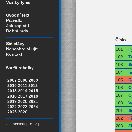
Vizitky týmů
Úvodní text
Pravidla
Jak zaplatit
Dobré rady
Číslo
Síň slávy
Nenechte si ujít ...
101
P
Kontakt
102
T
103
S
Starší ročníky
104
I
105
R
2007
2008
2009
2010
2011
2012
106
O
2013
2014
2015
107
O
2016
2017
2018
2019
2020
2021
108
V
2022
2023
2024
201
S
2025
2026
202
P
Čas serveru [ 18:12 ]
203
S