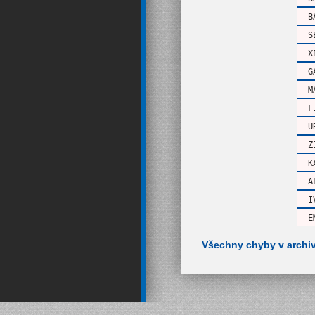
B
S
X
G
M
F
U
Z
K
A
I
E
Všechny chyby v archi