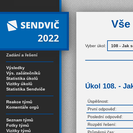
Vše 
2022
Vyber úkol:
Zadání a řešení
Výsledky
Výs. začátečníků
Statistika úkolů
Vizitky úkolů
Úkol 108. - Ja
Statistika Sendviče
Úspěšnost:
Reakce týmů
Komentáře orgů
První odpověď:
Poslední odpověď:
Seznam týmů
Rozpětí řešení:
Fotky týmů
Vizitky týmů
Průměrný čas: