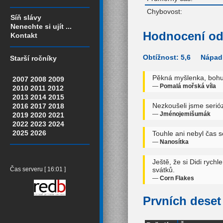
Chybovost:
Síň slávy
Nenechte si ujít ...
Hodnocení od
Kontakt
Obtížnost: 5,6 Nápadi
Starší ročníky
Pěkná myšlenka, bohuž
2007
2008
2009
—
Pomalá mořská víla
2010
2011
2012
2013
2014
2015
Nezkoušeli jsme serióz
2016
2017
2018
—
Jménojemišumák
2019
2020
2021
2022
2023
2024
2025
2026
Touhle ani nebyl čas 
—
Nanosítka
Ještě, že si Didi rych
svátků.
Čas serveru [ 16:01 ]
—
Corn Flakes
Prvních deset 