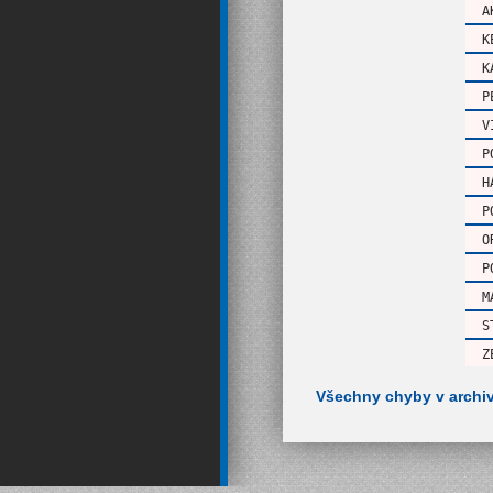
A
K
K
P
V
P
H
P
O
P
M
S
Z
Všechny chyby v archi