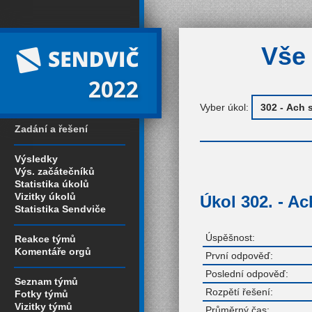
Vše 
2022
Vyber úkol:
Zadání a řešení
Výsledky
Výs. začátečníků
Statistika úkolů
Vizitky úkolů
Úkol 302. - A
Statistika Sendviče
Úspěšnost:
Reakce týmů
Komentáře orgů
První odpověď:
Poslední odpověď:
Seznam týmů
Rozpětí řešení:
Fotky týmů
Vizitky týmů
Průměrný čas: