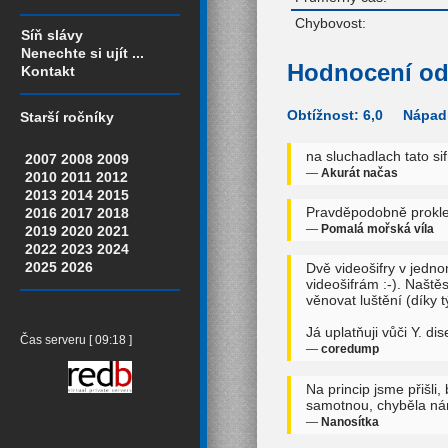
Chybovost:
Síň slávy
Nenechte si ujít ...
Hodnocení od
Kontakt
Obtížnost: 6,0 Nápadi
Starší ročníky
na sluchadlach tato si
2007
2008
2009
—
Akurát načas
2010
2011
2012
2013
2014
2015
Pravděpodobně prokletí
2016
2017
2018
—
Pomalá mořská víla
2019
2020
2021
2022
2023
2024
2025
2026
Dvě videošifry v jedno
videošifrám :-). Naště
věnovat luštění (díky t
Já uplatňuji vůči Y. di
Čas serveru [ 09:18 ]
—
coredump
Na princip jsme přišli
samotnou, chyběla nám 
—
Nanosítka