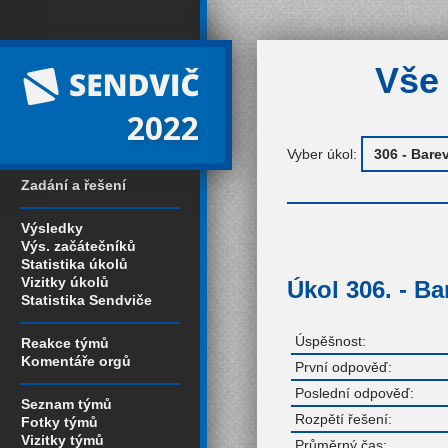
Vše 
2022
Vyber úkol:
Zadání a řešení
Výsledky
Výs. začátečníků
Statistika úkolů
Vizitky úkolů
Úkol 306. - B
Statistika Sendviče
Úspěšnost:
Reakce týmů
Komentáře orgů
První odpověď:
Poslední odpověď:
Seznam týmů
Rozpětí řešení:
Fotky týmů
Vizitky týmů
Průměrný čas: