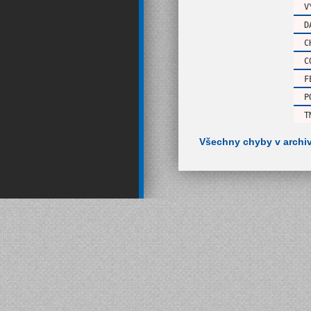
V
D
C
C
F
P
T
Všechny chyby v archi