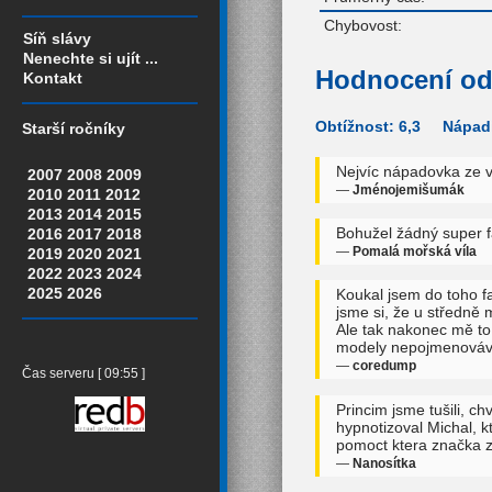
Chybovost:
Síň slávy
Nenechte si ujít ...
Hodnocení od
Kontakt
Obtížnost: 6,3 Nápadi
Starší ročníky
Nejvíc nápadovka ze v
2007
2008
2009
—
Jménojemišumák
2010
2011
2012
2013
2014
2015
Bohužel žádný super f
2016
2017
2018
—
Pomalá mořská víla
2019
2020
2021
2022
2023
2024
2025
2026
Koukal jsem do toho f
jsme si, že u středně m
Ale tak nakonec mě to 
modely nepojmenovávají
—
coredump
Čas serveru [ 09:55 ]
Princim jsme tušili, ch
hypnotizoval Michal, k
pomoct ktera značka 
—
Nanosítka