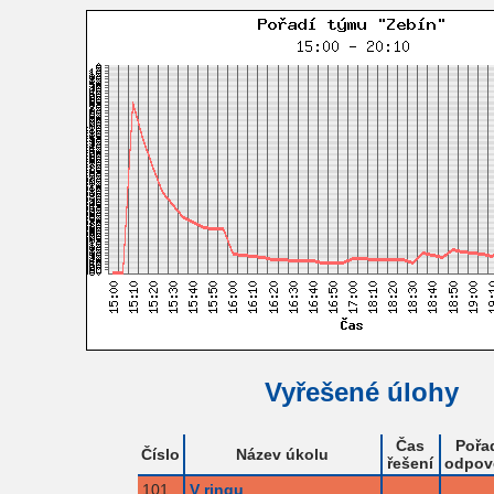
Vyřešené úlohy
Čas
Pořa
Číslo
Název úkolu
řešení
odpov
101
V ringu