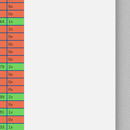
8x
0x
64.
1x
2x
0x
0x
0x
0x
79.
2x
0x
0x
0x
99.
2x
0x
81.
1x
0x
03.
1x