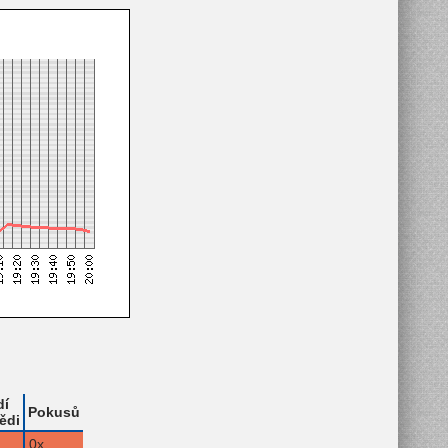
dí
Pokusů
ědi
0x