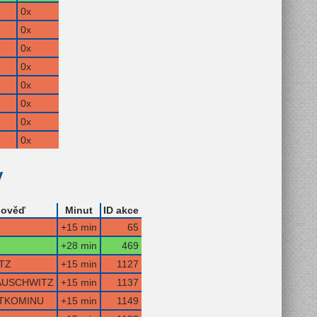
0x
0x
0x
0x
0x
0x
0x
0x
y
ověď
Minut
ID akce
+15 min
65
+28 min
469
TZ
+15 min
1127
AUSCHWITZ
+15 min
1137
TKOMINU
+15 min
1149