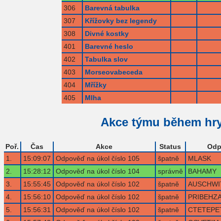
306
Barevná tabulka
307
Křížovky bez legendy
308
Divné kostky
401
Barevné heslo
402
Tabulka slov
403
Morseovabeceda
404
Mřížky
405
Mlha
Akce týmu během hr
Poř.
Čas
Akce
Status
Odp
1.
15:09:07
Odpověď na úkol číslo 105
špatně
MLASK
2.
15:28:12
Odpověď na úkol číslo 104
správně
BAHAMY
3.
15:55:45
Odpověď na úkol číslo 102
špatně
AUSCHWI
4.
15:56:10
Odpověď na úkol číslo 102
špatně
PRIBEHZ
5.
15:56:31
Odpověď na úkol číslo 102
špatně
CTETEPE