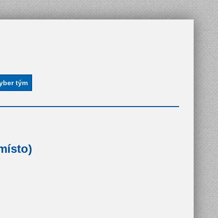
místo)
)