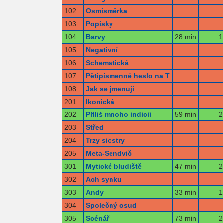
102
Osmisměrka
103
Popisky
104
Barvy
28 min
1
105
Negativní
106
Schematická
107
Pětipísmenné heslo na T
108
Jak se jmenuji
201
Ikonická
202
Příliš mnoho indicií
59 min
2
203
Střed
204
Trzy siostry
205
Meta-Sendvič
301
Mytické bludiště
47 min
2
302
Ach synku
303
Andy
33 min
1
304
Společný osud
305
Scénář
73 min
2