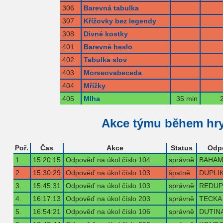
306
Barevná tabulka
307
Křížovky bez legendy
308
Divné kostky
401
Barevné heslo
402
Tabulka slov
403
Morseovabeceda
404
Mřížky
405
Mlha
35 min
Akce týmu během hr
Poř.
Čas
Akce
Status
Odp
1.
15:20:15
Odpověď na úkol číslo 104
správně
BAHA
2.
15:30:29
Odpověď na úkol číslo 103
špatně
DUPLI
3.
15:45:31
Odpověď na úkol číslo 103
správně
REDUP
4.
16:17:13
Odpověď na úkol číslo 203
správně
TECKA
5.
16:54:21
Odpověď na úkol číslo 106
správně
DUTIN