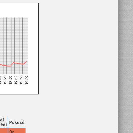
dí
Pokusů
ědi
0x