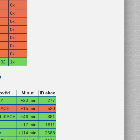
0x
0x
0x
0x
0x
0x
0x
202.
1x
y
ověď
Minut
ID akce
MY
+20 min
277
KACE
+15 min
520
LIKACE
+46 min
881
+17 min
1611
A
+114 min
2688