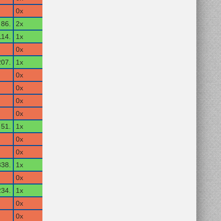
0x
86.
2x
114.
1x
0x
207.
1x
0x
0x
0x
0x
51.
1x
0x
0x
338.
1x
0x
234.
1x
0x
0x