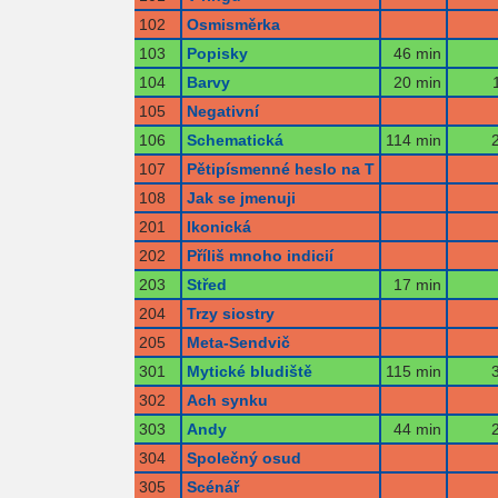
102
Osmisměrka
103
Popisky
46 min
104
Barvy
20 min
105
Negativní
106
Schematická
114 min
107
Pětipísmenné heslo na T
108
Jak se jmenuji
201
Ikonická
202
Příliš mnoho indicií
203
Střed
17 min
204
Trzy siostry
205
Meta-Sendvič
301
Mytické bludiště
115 min
302
Ach synku
303
Andy
44 min
304
Společný osud
305
Scénář