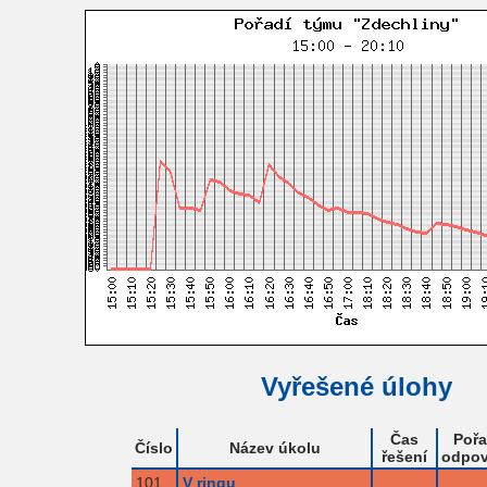
Vyřešené úlohy
Čas
Pořa
Číslo
Název úkolu
řešení
odpov
101
V ringu