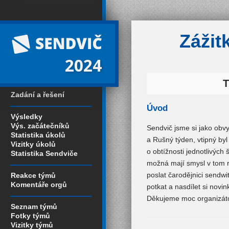
Zážit
2024
Zadání a řešení
Úvod
Výsledky
Výs. začátečníků
Sendvič jsme si jako obvy
Statistika úkolů
a Rušný týden, vtipný byl
Vizitky úkolů
o obtížnosti jednotlivých 
Statistika Sendviče
možná mají smysl v tom r
poslat čarodějnici sendwit
Reakce týmů
Komentáře orgů
potkat a nasdílet si novi
Děkujeme moc organizáto
Seznam týmů
Fotky týmů
Vizitky týmů