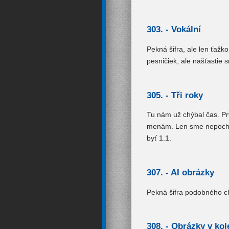
303. -
Vokální
Pekná šifra, ale len ťažk
pesničiek, ale našťastie s
305. -
Tři roky
Tu nám už chýbal čas. Pr
menám. Len sme nepochopi
byť 1.1.
307. -
AI obrázky
Pekná šifra podobného ch
308. -
Obrázky v kol