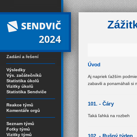
Zážit
2024
Zadání a řešení
Úvod
Výsledky
Výs. začátečníků
Aj napriek ťažším podmie
Statistika úkolů
zabavili a ponamáhali si
Vizitky úkolů
Statistika Sendviče
101. -
Čáry
Reakce týmů
Komentáře orgů
Taká ľahká na rozbeh
Seznam týmů
Fotky týmů
Vizitky týmů
102. -
Rušný týden