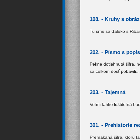
108. -
Kruhy s obráz
Tu sme sa ďaleko s Riba
202. -
Písmo s popi
Pekne dotiahnutá šifra, 
sa celkom dosť pobavili...
203. -
Tajemná
Veľmi ľahko lúštiteľná bá
301. -
Prehistorie re
Premakaná šifra, ktorú ta