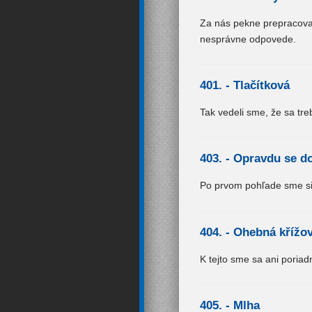
Za nás pekne prepracovaná
nesprávne odpovede.
401. -
Tlačítková
Tak vedeli sme, že sa tre
403. -
Opravdu se do
Po prvom pohľade sme si 
404. -
Ohebná křížo
K tejto sme sa ani poriadn
405. -
Mlha