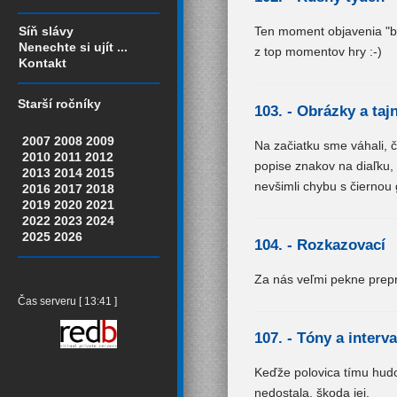
Síň slávy
Ten moment objavenia "bo
Nenechte si ujít ...
z top momentov hry :-)
Kontakt
Starší ročníky
103. -
Obrázky a taj
2007
2008
2009
Na začiatku sme váhali, č
2010
2011
2012
popise znakov na diaľku,
2013
2014
2015
nevšimli chybu s čiernou
2016
2017
2018
2019
2020
2021
2022
2023
2024
2025
2026
104. -
Rozkazovací
Za nás veľmi pekne prepr
Čas serveru [ 13:41 ]
107. -
Tóny a interva
Keďže polovica tímu hud
nedostala, škoda jej.