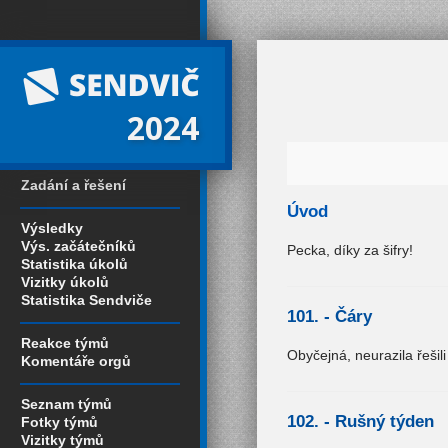
2024
Zadání a řešení
Úvod
Výsledky
Výs. začátečníků
Pecka, díky za šifry!
Statistika úkolů
Vizitky úkolů
Statistika Sendviče
101. -
Čáry
Reakce týmů
Obyčejná, neurazila řešil
Komentáře orgů
Seznam týmů
102. -
Rušný týden
Fotky týmů
Vizitky týmů