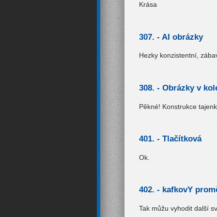
Krása
307. -
AI obrázky
Hezky konzistentní, zábav
308. -
Obrázky v kol
Pěkné! Konstrukce tajenk
401. -
Tlačítková
Ok.
402. -
kafkovY prom
Tak můžu vyhodit další svoj