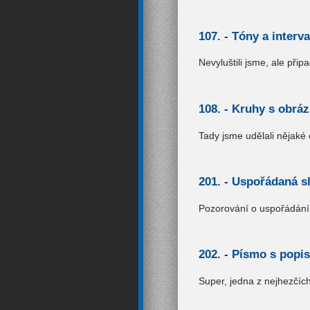
107. -
Tóny a interva
Nevyluštili jsme, ale přip
108. -
Kruhy s obráz
Tady jsme udělali nějaké 
201. -
Uspořádaná s
Pozorování o uspořádání
202. -
Písmo s popi
Super, jedna z nejhezčích 