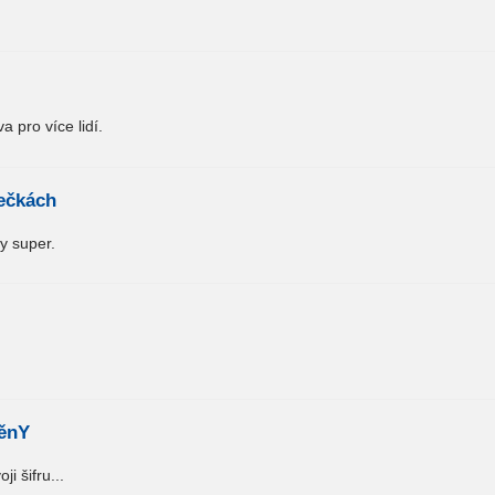
a pro více lidí.
ečkách
y super.
ěnY
i šifru...