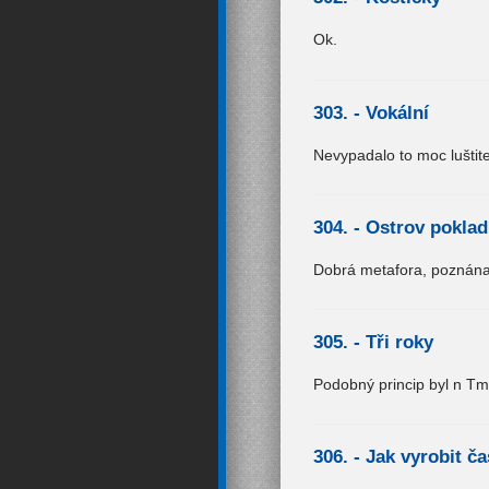
Ok.
303. -
Vokální
Nevypadalo to moc luštit
304. -
Ostrov pokla
Dobrá metafora, poznána
305. -
Tři roky
Podobný princip byl n Tmo
306. -
Jak vyrobit č