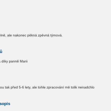
elně, ale nakonec pěkná zpěvná týmová.
dů
 díky panně Marii
u tak před 5-6 lety, ale tohle zpracování mě tolik nenadchlo
asopis