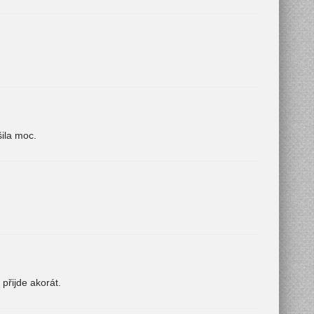
šila moc.
 přijde akorát.