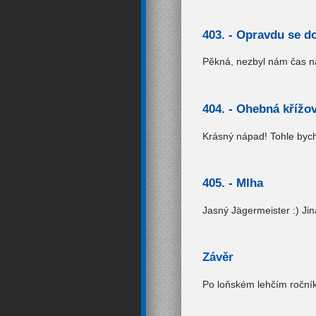
403. -
Opravdu se do
Pěkná, nezbyl nám čas n
404. -
Ohebná křížo
Krásný nápad! Tohle bych 
405. -
Mlha
Jasný Jägermeister :) Jin
Závěr
Po loňském lehčím ročníku 