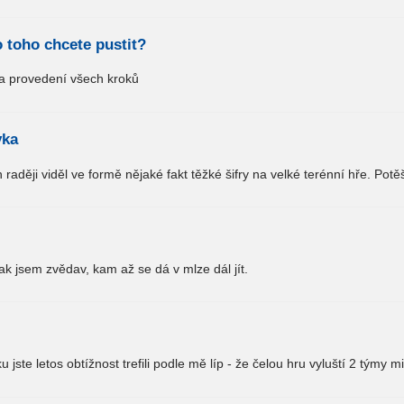
 toho chcete pustit?
a provedení všech kroků
vka
raději viděl ve formě nějaké fakt těžké šifry na velké terénní hře. Potě
ak jsem zvědav, kam až se dá v mlze dál jít.
jste letos obtížnost trefili podle mě líp - že čelou hru vyluští 2 týmy mi