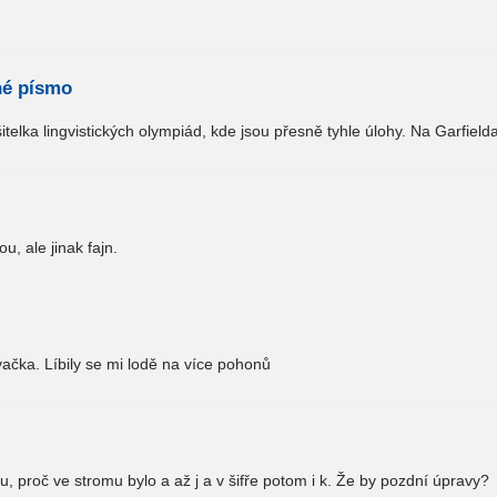
né písmo
itelka lingvistických olympiád, kde jsou přesně tyhle úlohy. Na Garfielda
u, ale jinak fajn.
vačka. Líbily se mi lodě na více pohonů
 proč ve stromu bylo a až j a v šifře potom i k. Že by pozdní úpravy?