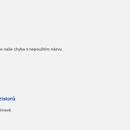
se naše chyba s nepoužitím názvu.
zistorů
jímavé.