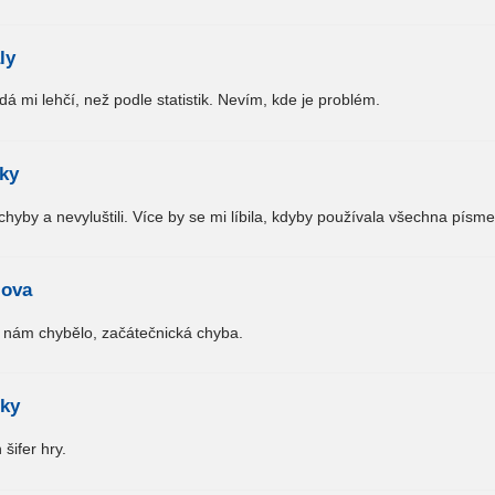
ly
adá mi lehčí, než podle statistik. Nevím, kde je problém.
ky
chyby a nevyluštili. Více by se mi líbila, kdyby používala všechna písm
lova
 nám chybělo, začátečnická chyba.
sky
šifer hry.