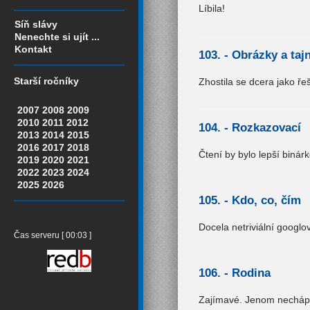
Líbila!
Síň slávy
Nenechte si ujít ...
Kontakt
103. -
Obrázky a taj
Starší ročníky
Zhostila se dcera jako řeš
2007
2008
2009
2010
2011
2012
104. -
Rozkazovací
2013
2014
2015
2016
2017
2018
Čtení by bylo lepší binárko
2019
2020
2021
2022
2023
2024
2025
2026
105. -
Kdo, co, čím
Docela netriviální googlo
Čas serveru [ 00:03 ]
106. -
Rodina
Zajímavé. Jenom nechápu,