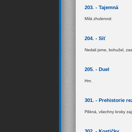
203. -
Tajemná
Milá zhulenost
204. -
Síť
Nedali jsme, bohužel, za
205. -
Duel
Hm.
301. -
Prehistorie re
Pěkná, všechny kroky za
302. -
Kostičky