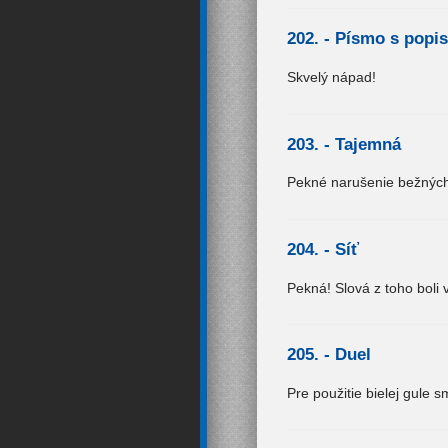
202. -
Písmo s popi
Skvelý nápad!
203. -
Tajemná
Pekné narušenie bežných 
204. -
Síť
Pekná! Slová z toho boli v
205. -
Duel
Pre použitie bielej gule sm