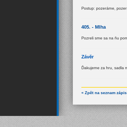
Postup: pozeráme, pozer
405. -
Mlha
Pozreli sme sa na ňu pom
Závěr
Ďakujeme za hru, sadla ná
« Zpět na seznam zápi