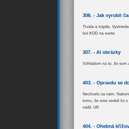
306. -
Jak vyrobit č
Trvala a trápila. Vystrie
bol KOD na svete.
307. -
AI obrázky
Vzhľadom na to, že som a
403. -
Opravdu se do
Nechcelo sa nám. Nakonie
tomu, že sme vedeli čo 
našli. Uff.
404. -
Ohebná křížo