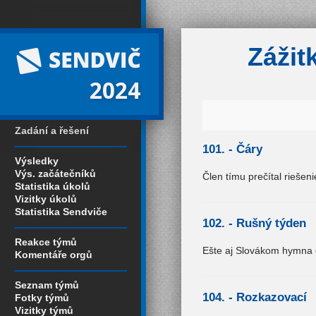
Zážit
2024
Zadání a řešení
101. -
Čáry
Výsledky
Výs. začátečníků
Člen tímu prečítal riešen
Statistika úkolů
Vizitky úkolů
Statistika Sendviče
102. -
Rušný týden
Reakce týmů
Ešte aj Slovákom hymna c
Komentáře orgů
Seznam týmů
104. -
Rozkazovací
Fotky týmů
Vizitky týmů