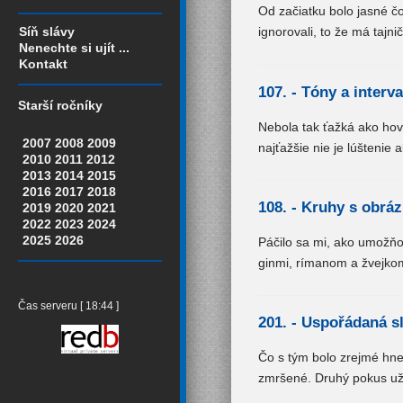
Od začiatku bolo jasné č
Síň slávy
ignorovali, to že má tajnič
Nenechte si ujít ...
Kontakt
107. -
Tóny a interva
Starší ročníky
Nebola tak ťažká ako hov
2007
2008
2009
najťažšie nie je lúštenie 
2010
2011
2012
2013
2014
2015
2016
2017
2018
108. -
Kruhy s obráz
2019
2020
2021
2022
2023
2024
2025
2026
Páčilo sa mi, ako umožňo
ginmi, rímanom a žvejkom
Čas serveru [ 18:44 ]
201. -
Uspořádaná s
Čo s tým bolo zrejmé hneď
zmršené. Druhý pokus už 