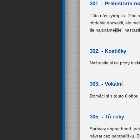
301. -
Prehistorie re
Táto nás vytrápila. Dlho 
obdobia docvakli, ale ma
tie najznámejšie" našťast
302. -
Kostičky
Našťastie si tie prsty ni
303. -
Vokální
Domáci si s touto úlohou
305. -
Tři roky
Správny nápad hneď, poto
návrat cez pampelišku. D