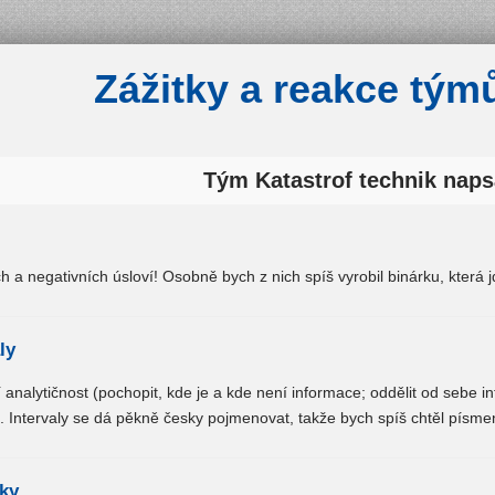
Zážitky a reakce tým
Tým
Katastrof technik
naps
ch a negativních úsloví! Osobně bych z nich spíš vyrobil binárku, která 
ly
í analytičnost (pochopit, kde je a kde není informace; oddělit od sebe 
k. Intervaly se dá pěkně česky pojmenovat, takže bych spíš chtěl písmen
ky