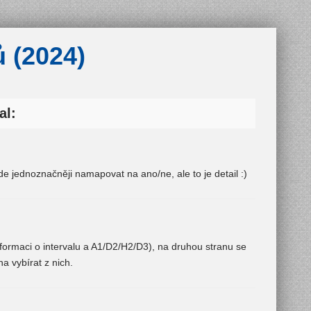
ů (2024)
al:
jde jednoznačněji namapovat na ano/ne, ale to je detail :)
informaci o intervalu a A1/D2/H2/D3), na druhou stranu se
a vybírat z nich.