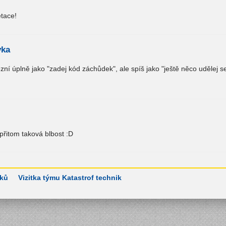
tace!
vka
ní úplně jako "zadej kód záchůdek", ale spíš jako "ještě něco udělej 
 přitom taková blbost :D
sků
Vizitka týmu Katastrof technik