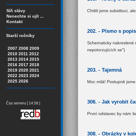
Síň slávy
Chtěli jsme substituci, a
Nenechte si ujít ...
Kontakt
202. -
Písmo s popi
Starší ročníky
Schematicky nakreslené ná
2007
2008
2009
nepotvrzujících se")
2010
2011
2012
2013
2014
2015
2016
2017
2018
203. -
Tajemná
2019
2020
2021
2022
2023
2024
2025
2026
Moc milá! Postupně jsme 
306. -
Jak vyrobit č
Čas serveru [ 14:58 ]
První odstavec by nám šel
308. -
Obrázky v kol