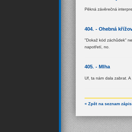
Pěkná závěrečná interpre
404. -
Ohebná křížo
"Dokaž kód záchůdek" nez
napotřetí, no.
405. -
Mlha
Uf, ta nám dala zabrat. A
« Zpět na seznam zápi