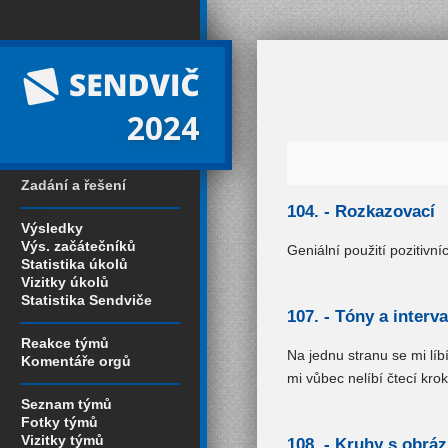
2024
Zadání a řešení
104. -
Rozkazovací
Výsledky
Výs. začátečníků
Geniální použití pozitivní
Statistika úkolů
Vizitky úkolů
Statistika Sendviče
107. -
Tóny a interva
Reakce týmů
Na jednu stranu se mi líb
Komentáře orgů
mi vůbec nelíbí čtecí kro
Seznam týmů
Fotky týmů
Vizitky týmů
108. -
Kruhy s obráz