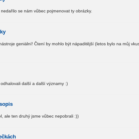
le nedařilo se nám vůbec pojmenovat ty obrázky.
sky
stroje geniální! Čtení by mohlo být nápaditější (letos bylo na můj vkus
odhalovali další a další významy :)
asopis
, ale ten druhý jsme vůbec nepobrali :))
ečkách