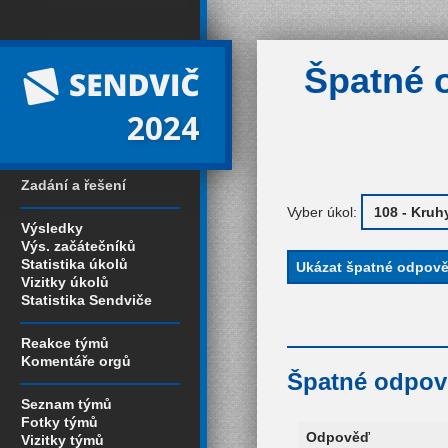
Špatné 
2024
Zadání a řešení
Vyber úkol:
Výsledky
Výs. začátečníků
Statistika úkolů
Vizitky úkolů
Statistika Sendviče
Reakce týmů
Komentáře orgů
Špatné odpově
Seznam týmů
Fotky týmů
Odpověď
Vizitky týmů